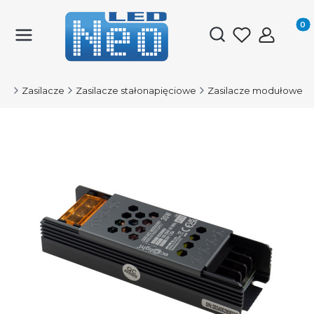
Produk
Otwórz wyszukiwark
ED
Zasilacze
Zasilacze stałonapięciowe
Zasilacze modułowe