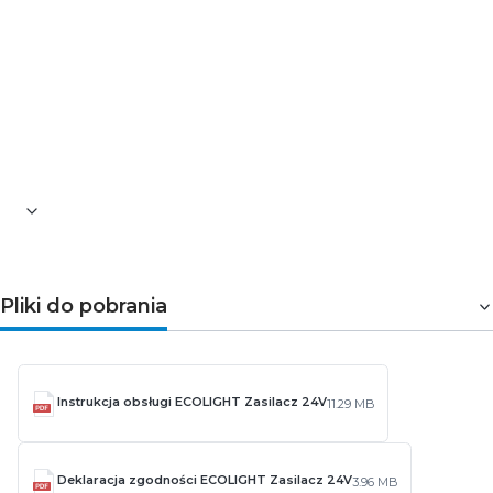
Zasilacz modułowy
Ecolight PREMIUM 30W 24V IP20
to niezawodne źródło zasilania do nowoczesnych
systemów LED. Dzięki kompaktowej konstrukcji slim,
wysokiej jakości wykonania i 3-letniej gwarancji,
sprawdzi się doskonale w instalacjach wymagających
precyzyjnego i stabilnego zasilania.
Pliki do pobrania
Instrukcja obsługi ECOLIGHT Zasilacz 24V
11.29 MB
Deklaracja zgodności ECOLIGHT Zasilacz 24V
3.96 MB