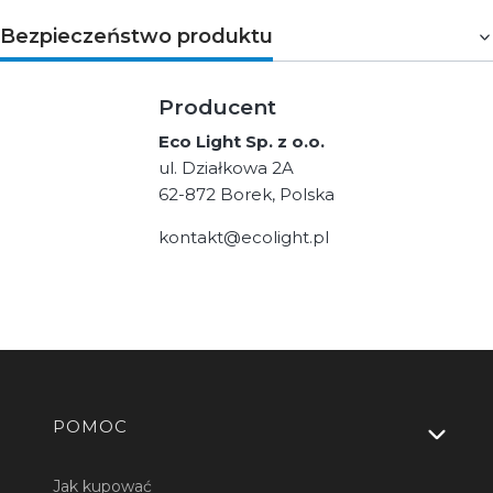
Bezpieczeństwo produktu
Producent
Eco Light Sp. z o.o.
ul. Działkowa 2A
62-872 Borek, Polska
kontakt@ecolight.pl
Linki w stopce
POMOC
Jak kupować