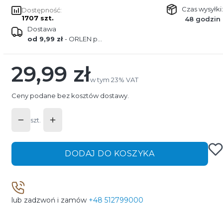
Czas wysyłki:
Dostępność:
1707 szt.
48 godzin
Dostawa
od 9,99 zł
- ORLEN paczka
29,99 zł
Cena
w tym 23% VAT
w tym
23%
VAT
Ceny podane bez kosztów dostawy.
szt.
DODAJ DO KOSZYKA
lub zadzwoń i zamów
+48 512799000