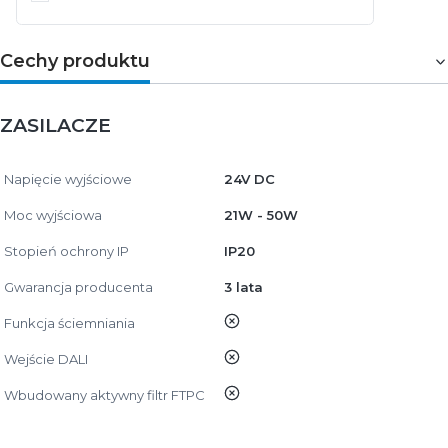
Cechy produktu
ZASILACZE
Napięcie wyjściowe
24V DC
Moc wyjściowa
21W - 50W
Stopień ochrony IP
IP20
Gwarancja producenta
3 lata
nie
Funkcja ściemniania
nie
Wejście DALI
nie
Wbudowany aktywny filtr FTPC