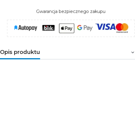
Gwarancja bezpiecznego zakupu
Opis produktu
Zasilacz modułowy slim Ecolight PREMIUM 30W
24V – stabilne i niezawodne zasilanie LED
Zasilacz modułowy
Ecolight PREMIUM 30W 24V
to
kompaktowe i wydajne urządzenie przeznaczone do
profesjonalnych systemów oświetleniowych LED oraz
urządzeń elektronicznych wymagających stabilnego
napięcia. Konstrukcja typu
slim
o wysokości zaledwie 24
mm sprawia, że zasilacz idealnie sprawdza się w