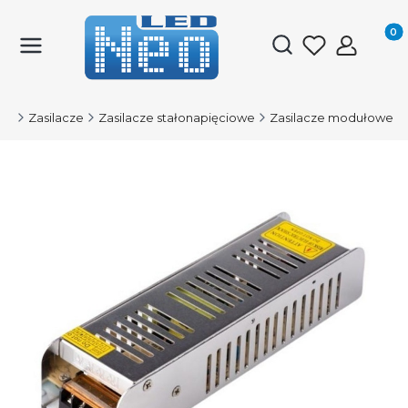
Produk
Otwórz wyszukiwark
ED
Zasilacze
Zasilacze stałonapięciowe
Zasilacze modułowe