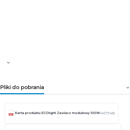
Wysokość [mm]: 35
Szerokość [mm]: 46
Długość [mm]: 188
Ilość terminali wejściowych: 2
Ilość terminali wyjściowych: 4
Gwarancja: 2-letnia
Pozostałe informacje dotyczące produktu znajdują się w
zakładce
Pliki do pobrania
Pliki do pobrania
Karta produktu ECOlight Zasilacz modułowy 100W
140.73 kB