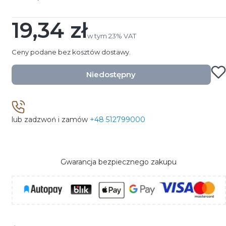
19,34 zł
Cena
w tym 23% VAT
w tym
23%
VAT
Ceny podane bez kosztów dostawy.
Niedostępny
lub zadzwoń i zamów
+48 512799000
Gwarancja bezpiecznego zakupu