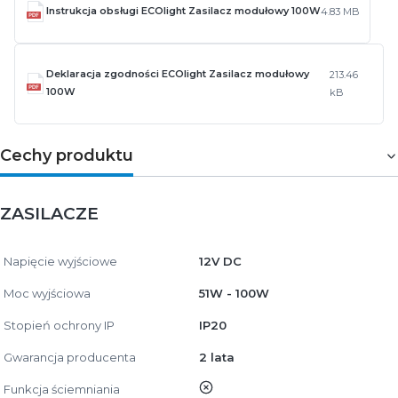
Instrukcja obsługi ECOlight Zasilacz modułowy 100W
4.83 MB
Deklaracja zgodności ECOlight Zasilacz modułowy
213.46
100W
kB
Cechy produktu
ZASILACZE
Napięcie wyjściowe
12V DC
Moc wyjściowa
51W - 100W
Stopień ochrony IP
IP20
Gwarancja producenta
2 lata
nie
Funkcja ściemniania