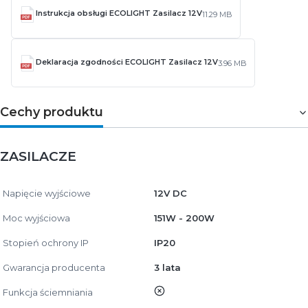
Instrukcja obsługi ECOLIGHT Zasilacz 12V
11.29 MB
Deklaracja zgodności ECOLIGHT Zasilacz 12V
3.96 MB
Cechy produktu
ZASILACZE
Napięcie wyjściowe
12V DC
Moc wyjściowa
151W - 200W
Stopień ochrony IP
IP20
Gwarancja producenta
3 lata
nie
Funkcja ściemniania