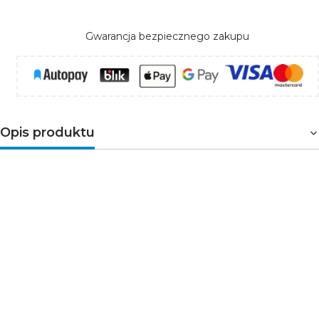
Gwarancja bezpiecznego zakupu
Opis produktu
Zasilacz modułowy slim Ecolight PREMIUM 200W
12V – niezawodne zasilanie w kompaktowej formie
Zasilacz modułowy slim
Ecolight PREMIUM 200W 12V
to nowoczesne i wydajne źródło zasilania stworzone z
myślą o wymagających systemach LED, automatyce i
instalacjach elektronicznych. Zapewnia stabilne
napięcie 12V DC przy mocy do 200W, co gwarantuje