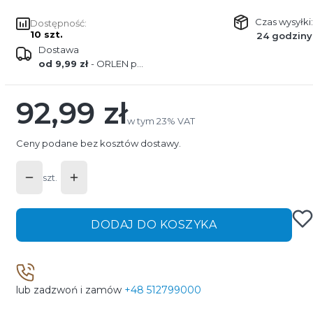
Czas wysyłki:
Dostępność:
10 szt.
24 godziny
Dostawa
od 9,99 zł
- ORLEN paczka
92,99 zł
Cena
w tym 23% VAT
w tym
23%
VAT
Ceny podane bez kosztów dostawy.
szt.
DODAJ DO KOSZYKA
lub zadzwoń i zamów
+48 512799000