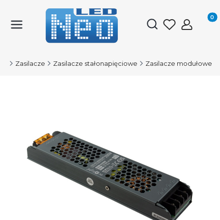
Produk
Otwórz wyszukiwark
ED
Zasilacze
Zasilacze stałonapięciowe
Zasilacze modułowe