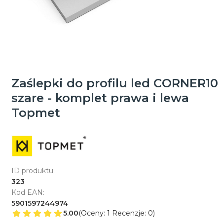
Zaślepki do profilu led CORNER10
szare - komplet prawa i lewa
Topmet
ID produktu:
323
Kod EAN:
5901597244974
5.00
(Oceny: 1 Recenzje: 0)