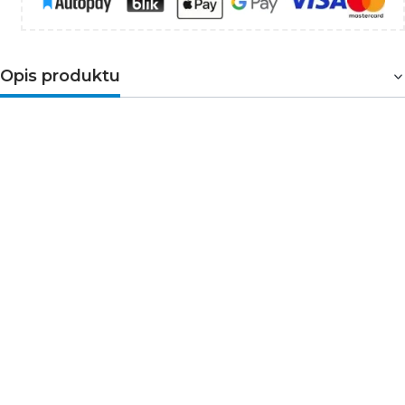
Opis produktu
Zaślepka CORNER10 szara – estetyczne i
funkcjonalne wykończenie profilu aluminiowego
LED
Zaślepka CORNER10
w kolorze szarym to praktyczny
element wykończeniowy dedykowany do
profilu
aluminiowego LED CORNER10
. Umożliwia estetyczne i
trwałe zakończenie instalacji, jednocześnie chroniąc
wnętrze profilu przed kurzem, zabrudzeniami i
uszkodzeniami mechanicznymi.
Wykonana z wysokiej jakości tworzywa sztucznego,
zaślepka CORNER10 doskonale sprawdzi się w różnych