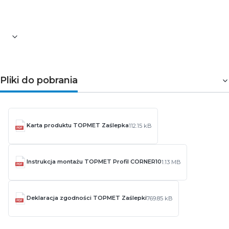
uzupełnić i zabezpieczyć swoją instalację LED, nadając
jej estetyczny i profesjonalny charakter.
Pliki do pobrania
Karta produktu TOPMET Zaślepka
112.15 kB
Instrukcja montażu TOPMET Profil CORNER10
1.13 MB
Deklaracja zgodności TOPMET Zaślepki
769.85 kB