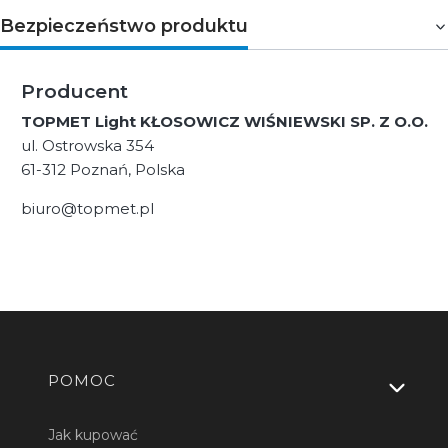
Bezpieczeństwo produktu
Producent
TOPMET Light KŁOSOWICZ WIŚNIEWSKI SP. Z O.O.
ul. Ostrowska 354
61-312 Poznań, Polska
biuro@topmet.pl
Linki w stopce
POMOC
Jak kupować