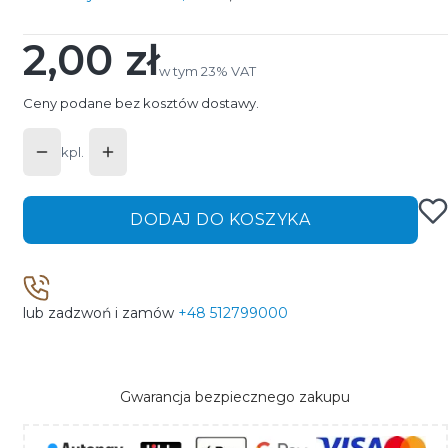
2,00 zł
Cena
w tym 23% VAT
w tym
23%
VAT
Ceny podane bez kosztów dostawy.
kpl.
DODAJ DO KOSZYKA
lub zadzwoń i zamów
+48 512799000
Gwarancja bezpiecznego zakupu