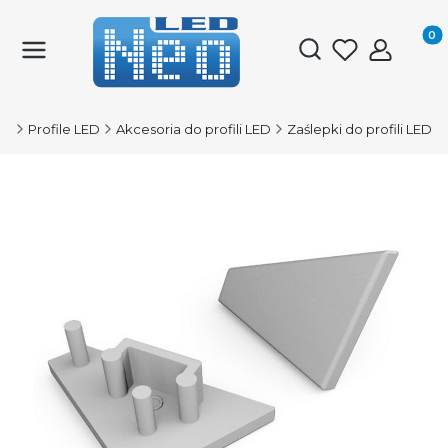
Produk
Otwórz wyszukiwark
ED
Profile LED
Akcesoria do profili LED
Zaślepki do profili LED