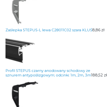
Zaślepka STEPUS-L lewa C28011C02 szara KLUŚ
8,86 zł
Profil STEPUS czarny anodowany schodowy ze
sznurem antypoślizgowym; odcinki: 1m, 2m, 3m
188,52 zł