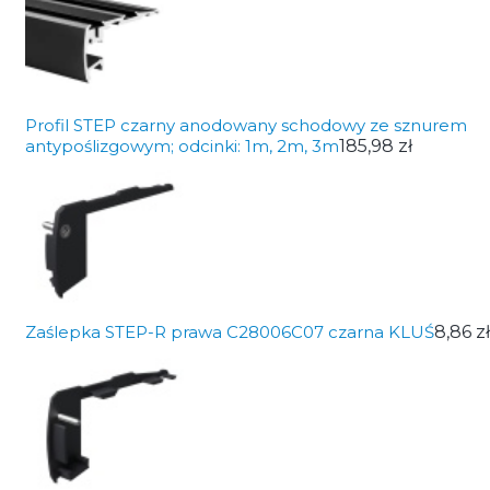
Profil STEP czarny anodowany schodowy ze sznurem
antypoślizgowym; odcinki: 1m, 2m, 3m
185,98 zł
Zaślepka STEP-R prawa C28006C07 czarna KLUŚ
8,86 zł