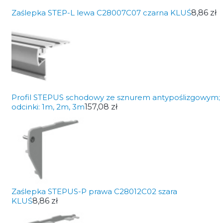
Zaślepka STEP-L lewa C28007C07 czarna KLUŚ
8,86 zł
Profil STEPUS schodowy ze sznurem antypoślizgowym;
odcinki: 1m, 2m, 3m
157,08 zł
Zaślepka STEPUS-P prawa C28012C02 szara
KLUŚ
8,86 zł