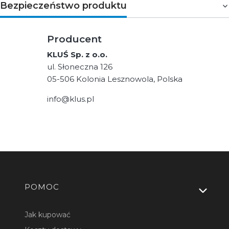
Bezpieczeństwo produktu
Producent
KLUŚ Sp. z o.o.
ul. Słoneczna 126
05-506 Kolonia Lesznowola, Polska
info@klus.pl
Linki w stopce
POMOC
Jak kupować