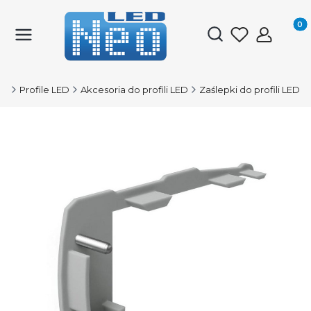
Produk
Otwórz wyszukiwark
ED
Profile LED
Akcesoria do profili LED
Zaślepki do profili LED