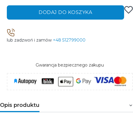
DODAJ DO KOSZYKA
lub zadzwoń i zamów
+48 512799000
Gwarancja bezpiecznego zakupu
Opis produktu
Zaślepka STEP-L
doskonale łączy się z
profilem
STEP
tworząc z nim spójne aranżacje. Zaślepka