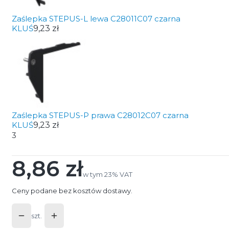
Zaślepka STEPUS-L lewa C28011C07 czarna
KLUŚ
9,23 zł
Zaślepka STEPUS-P prawa C28012C07 czarna
KLUŚ
9,23 zł
3
8,86 zł
Cena
w tym 23% VAT
w tym
23%
VAT
Ceny podane bez kosztów dostawy.
szt.