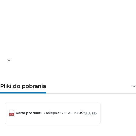
kształt: trójkątny
wysokość [mm]: 41
szerokość [mm]: 80
numer referencyjny: C28007C02
numer archiwalny: 24114
Pozostałe informacje dotyczące produktu znajdują się w
zakładce
Pliki do pobrania
Pliki do pobrania
Karta produktu Zaślepka STEP-L KLUŚ
78.58 kB