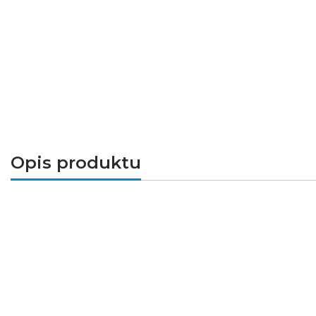
Opis produktu
Standardowa
zawieszka DP-PDS-O
do lekkich
profilu przez nawiercony wcześniej otwór. Za
Produkty powiązane
Przeznaczenie
do podwieszania opraw LED