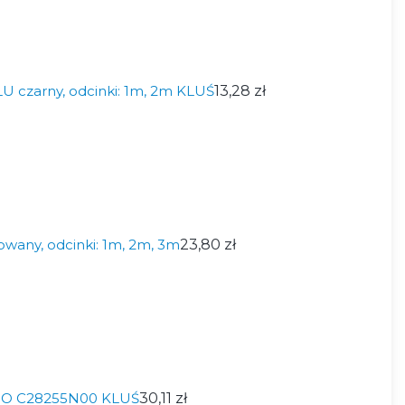
LU czarny, odcinki: 1m, 2m KLUŚ
13,28 zł
wany, odcinki: 1m, 2m, 3m
23,80 zł
-O C28255N00 KLUŚ
30,11 zł