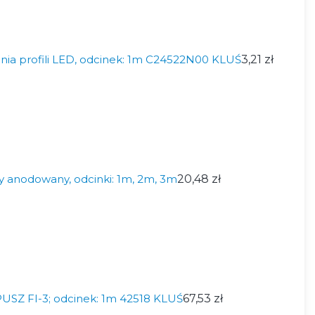
ania profili LED, odcinek: 1m C24522N00 KLUŚ
3,21 zł
y anodowany, odcinki: 1m, 2m, 3m
20,48 zł
PUSZ FI-3; odcinek: 1m 42518 KLUŚ
67,53 zł