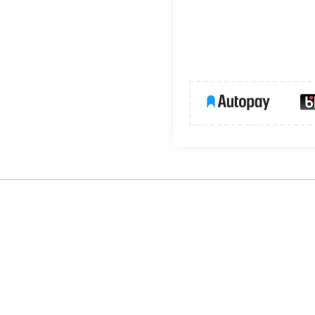
 opraw oświetleniowych. Doskonale łączy się z profilami
OLEK
i
PDS
wieszka jest wyposażona w zaczep wzdłużny do
PRĘTA FI-3
. Artykuł