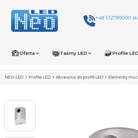
+48 512799000
sk
Oferta
Taśmy LED
Profile LE
NEO-LED
Profile LED
Akcesoria do profili LED
Elementy moco