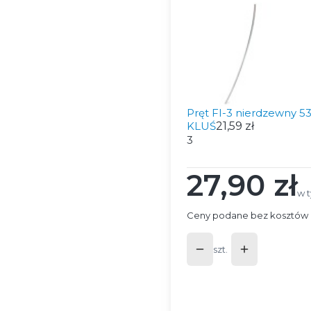
Pręt FI-3 nierdzewny 
KLUŚ
21,59 zł
3
27,90 zł
Cena
w 
w 
Ceny podane bez kosztów 
szt.