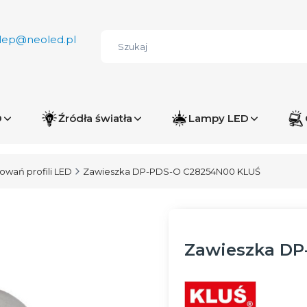
lep@neoled.pl
D
Źródła światła
Lampy LED
wań profili LED
Zawieszka DP-PDS-O C28254N00 KLUŚ
Zawieszka DP