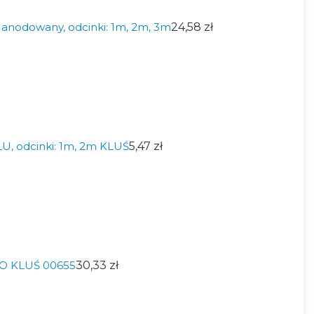
 anodowany, odcinki: 1m, 2m, 3m
24,58 zł
LU, odcinki: 1m, 2m KLUŚ
5,47 zł
O KLUŚ 00655
30,33 zł