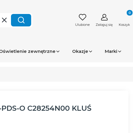
Produk
Wyczyść
Szukaj
Ulubione
Zaloguj się
Koszyk
Oświetlenie zewnętrzne
Okazje
Marki
-PDS-O C28254N00 KLUŚ