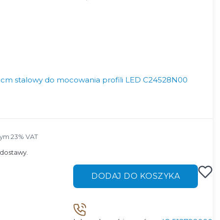
53cm stalowy do mocowania profili LED C24528N00
tym 23% VAT
tym
23%
VAT
dostawy.
DODAJ DO KOSZYKA