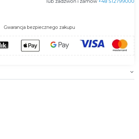
lub zadzwoń i zamów
+48 512799000
Gwarancja bezpiecznego zakupu
-O
tworząc z nimi spójne aranżacje. Osadzana w
y uzupełniające znajdują się na pasku, w zakładce