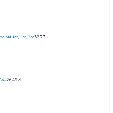
odcinki: 1m, 2m, 3m
32,77 zł
644
26,46 zł