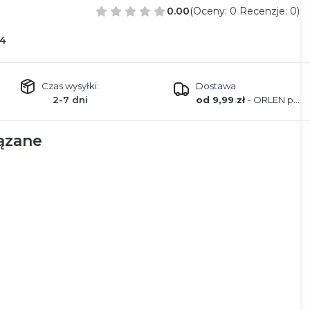
0.00
(Oceny: 0 Recenzje: 0)
4
Czas wysyłki:
Dostawa
2-7 dni
od 9,99 zł
- ORLEN paczka
ązane