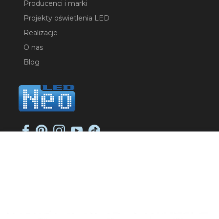
Producenci i marki
Projekty oświetlenia LED
Realizacje
O nas
Blog
NEO-LED SP. K.
ul. Jana Długosza 2
51-162 Wrocław
NIP: 8951925233