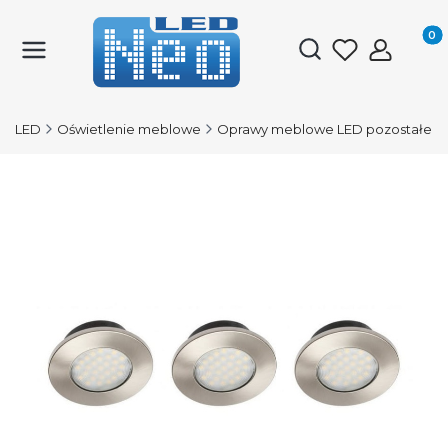
Produk
Otwórz wyszukiwark
py LED
Oświetlenie meblowe
Oprawy meblowe LED pozostałe