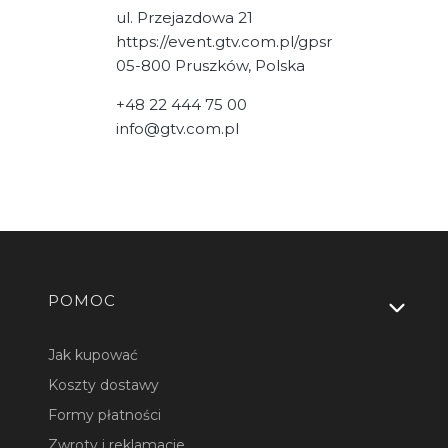
ul. Przejazdowa 21
https://event.gtv.com.pl/gpsr
05-800 Pruszków, Polska
+48 22 444 75 00
info@gtv.com.pl
Linki w stopce
POMOC
Jak kupować
Koszty dostawy
Formy płatności
Zwroty i reklamacje