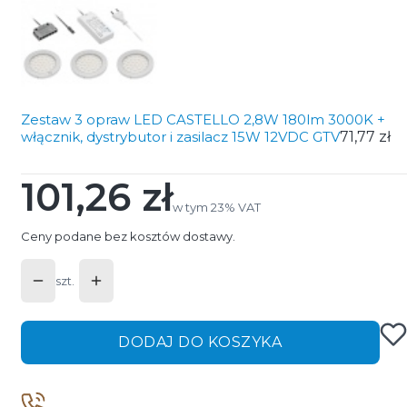
Zestaw 3 opraw LED CASTELLO 2,8W 180lm 3000K +
włącznik, dystrybutor i zasilacz 15W 12VDC GTV
71,77 zł
101,26 zł
Cena
w tym 23% VAT
w tym
23%
VAT
Ceny podane bez kosztów dostawy.
szt.
DODAJ DO KOSZYKA