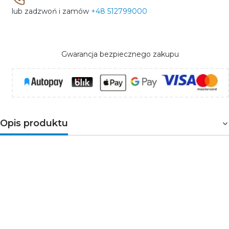
lub zadzwoń i zamów
+48 512799000
Gwarancja bezpiecznego zakupu
Opis produktu
Zestaw opraw
BARRI PLUS
to 3 oprawy meblowe LED
BARRI, przeznaczone do montażu wpuszczanego.
Charakteryzuje się wysoką skutecznością świetlną oraz
przyjemną ciepłą barwą światła. Oprawa zasilana jest
napięciem 220-240V i wymaga odpowiedniego
włącznika.