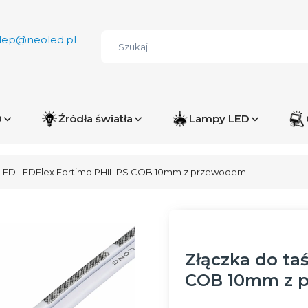
lep@neoled.pl
D
Źródła światła
Lampy LED
 LED LEDFlex Fortimo PHILIPS COB 10mm z przewodem
Złączka do ta
COB 10mm z 