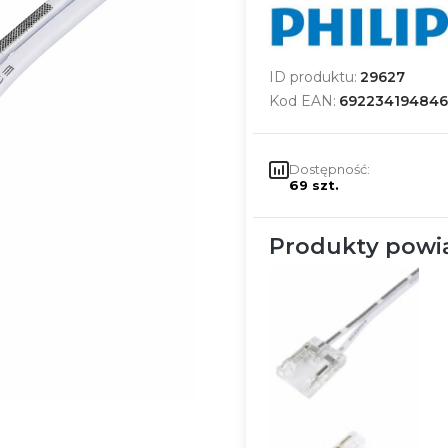
ID produktu:
29627
Kod EAN:
692234194846
Dostępność:
69 szt.
Produkty powi