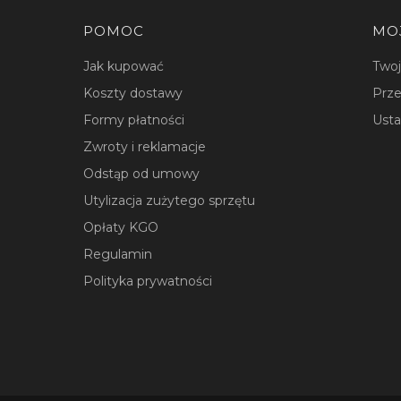
Linki w stopce
POMOC
MO
Jak kupować
Two
Koszty dostawy
Prze
Formy płatności
Usta
Zwroty i reklamacje
Odstąp od umowy
Utylizacja zużytego sprzętu
Opłaty KGO
Regulamin
Polityka prywatności