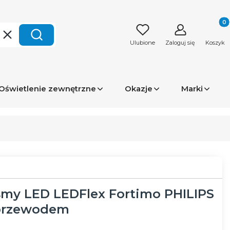
Produk
Wyczyść
Szukaj
Ulubione
Zaloguj się
Koszyk
Oświetlenie zewnętrzne
Okazje
Marki
śmy LED LEDFlex Fortimo PHILIPS
przewodem