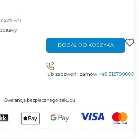
ym 23% VAT
ym
23%
VAT
dostawy.
DODAJ DO KOSZYKA
lub zadzwoń i zamów
+48 512799000
Gwarancja bezpiecznego zakupu