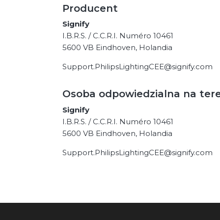
Producent
Signify
I.B.R.S. / C.C.R.I. Numéro 10461
5600 VB Eindhoven, Holandia
Support.PhilipsLightingCEE@signify.com
Osoba odpowiedzialna na ter
Signify
I.B.R.S. / C.C.R.I. Numéro 10461
5600 VB Eindhoven, Holandia
Support.PhilipsLightingCEE@signify.com