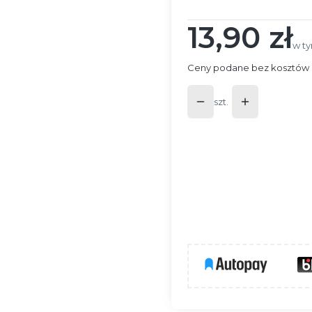
13,90 zł
Cena
w t
w t
Ceny podane bez kosztów 
szt.