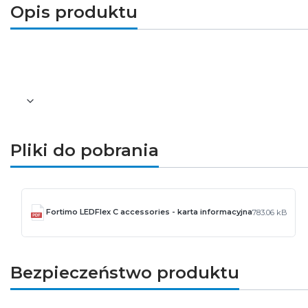
Opis produktu
Złączka zasilająca z przewodem do
taśmy 
Pliki do pobrania
Fortimo LEDFlex C accessories - karta informacyjna
783.06 kB
Bezpieczeństwo produktu