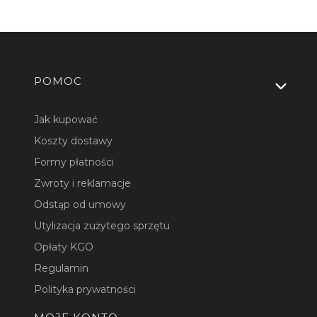
Linki w stopce
POMOC
Jak kupować
Koszty dostawy
Formy płatności
Zwroty i reklamacje
Odstąp od umowy
Utylizacja zużytego sprzętu
Opłaty KGO
Regulamin
Polityka prywatności