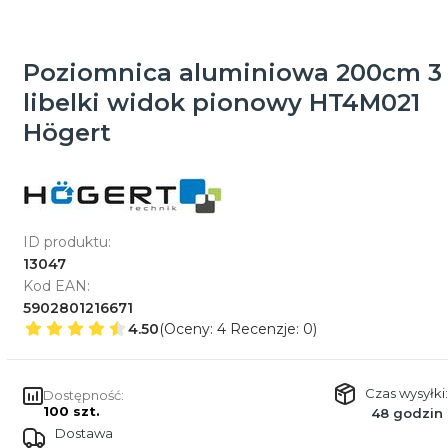
Poziomnica aluminiowa 200cm 3
libelki widok pionowy HT4M021
Högert
ID produktu:
13047
Kod EAN:
5902801216671
4.50
(Oceny: 4 Recenzje: 0)
Czas wysyłki:
Dostępność:
100 szt.
48 godzin
Dostawa