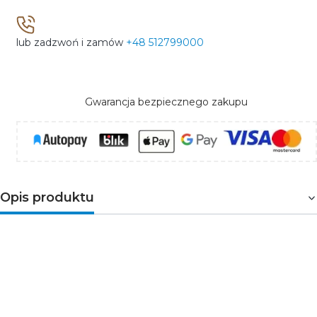
lub zadzwoń i zamów
+48 512799000
Gwarancja bezpiecznego zakupu
Opis produktu
Poziomnicę aluminiową HT4M021 stosuje się do
wyznaczania poziomu (podłóg, sufitów, półek) i pionu
płaszczyzn (ścian). Polecana do użytku dla fachowców
jak również domowych majsterkowiczów. Zwiększona
dokładność odczytu, dzięki frezowanej krawędzi