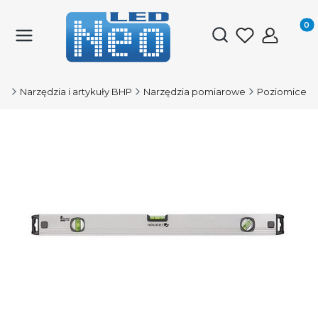
Produk
Otwórz wyszukiwark
ED
Narzędzia i artykuły BHP
Narzędzia pomiarowe
Poziomice