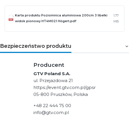
Karta produktu Poziomnica aluminiowa 200cm 3 libelki
1.77
widok pionowy HT4M021 Högert.pdf
MB
Bezpieczeństwo produktu
Producent
GTV Poland S.A.
ul. Przejazdowa 21
https://event.gtv.com.pl/gpsr
05-800 Pruszków, Polska
+48 22 444 75 00
info@gtv.com.pl