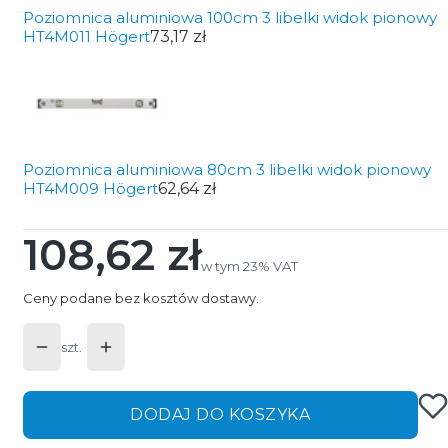
Poziomnica aluminiowa 100cm 3 libelki widok pionowy
HT4M011 Högert
73,17 zł
Poziomnica aluminiowa 80cm 3 libelki widok pionowy
HT4M009 Högert
62,64 zł
108,62 zł
Cena
w tym 23% VAT
w tym
23%
VAT
Ceny podane bez kosztów dostawy.
szt.
DODAJ DO KOSZYKA