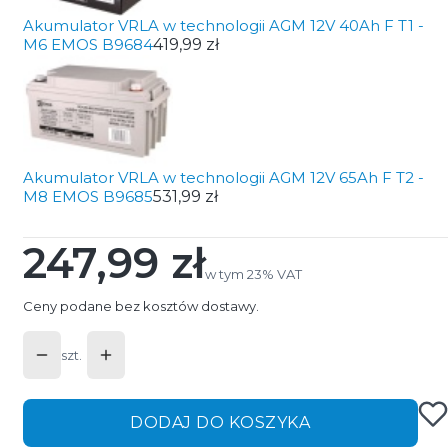
Akumulator VRLA w technologii AGM 12V 40Ah F T1 -
M6 EMOS B9684
419,99 zł
Akumulator VRLA w technologii AGM 12V 65Ah F T2 -
M8 EMOS B9685
531,99 zł
247,99 zł
Cena
w tym 23% VAT
w tym
23%
VAT
Ceny podane bez kosztów dostawy.
szt.
DODAJ DO KOSZYKA