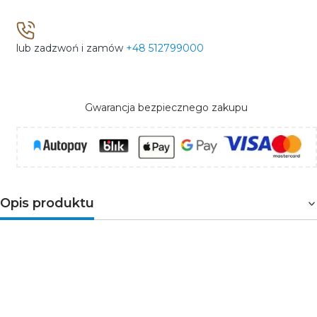
lub zadzwoń i zamów
+48 512799000
Gwarancja bezpiecznego zakupu
Opis produktu
Akumulator VRLA firmy Emos wykonany został w
technologii AGM. Dzięki swoim zaletom i
właściwością eksploatacyjnym coraz częściej
zastępuje tradycyjne akumulatory tzw. mokre