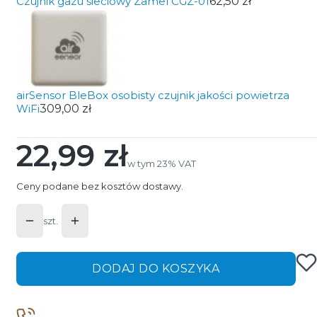
Czujnik gazu sieciowy Zamel CGZ-01
62,50 zł
airSensor BleBox osobisty czujnik jakości powietrza
WiFi
309,00 zł
22,99 zł
Cena
w tym 23% VAT
w tym
23%
VAT
Ceny podane bez kosztów dostawy.
szt.
DODAJ DO KOSZYKA