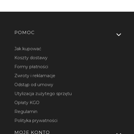
Linki w stopce
POMOC
Jak kupować
Koszty dostawy
Formy płatności
Zwroty i reklamacje
Odstąp od umowy
Utylizacja zużytego sprzętu
Opłaty KGO
Regulamin
Polityka prywatności
MOJE KONTO