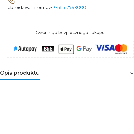
lub zadzwoń i zamów
+48 512799000
Gwarancja bezpiecznego zakupu
Opis produktu
Detektor dymu z sygnalizacją optyczno-akustyczną o
żywotności 10 lat.
Specyfikacja techniczna:
typ detekcji detektor dymu