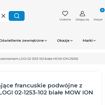
Produk
Wyczyść
Szukaj
Ulubione
Zaloguj się
Koszyk
Oświetlenie zewnętrzne
Okazje
Marki
 uziemieniem LOGI 02-1253-102 białe MOW ION 25092
ające francuskie podwójne z
OGI 02-1253-102 białe MOW ION