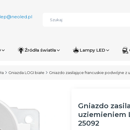
lep@neoled.pl
D
Źródła światła
Lampy LED
ła
Gniazda LOGI białe
Gniazdo zasilające francuskie podwójne z
Gniazdo zasil
uziemieniem L
25092