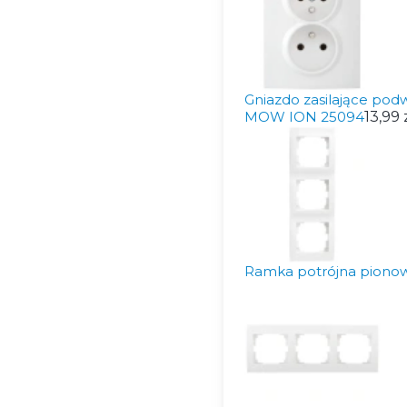
Gniazdo zasilające pod
MOW ION 25094
13,99 
Ramka potrójna pionow