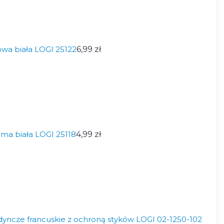
a biała LOGI 25122
6,99 zł
a biała LOGI 25118
4,99 zł
edyncze francuskie z ochroną styków LOGI 02-1250-102