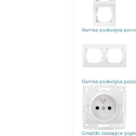
Ramka podwójna pionow
Ramka podwójna poziom
Gniazdo zasilające poj