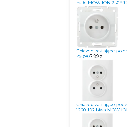
białe MOW ION 25089
Gniazdo zasilające poj
25090
7,99 zł
Gniazdo zasilające pod
1260-102 biała MOW I