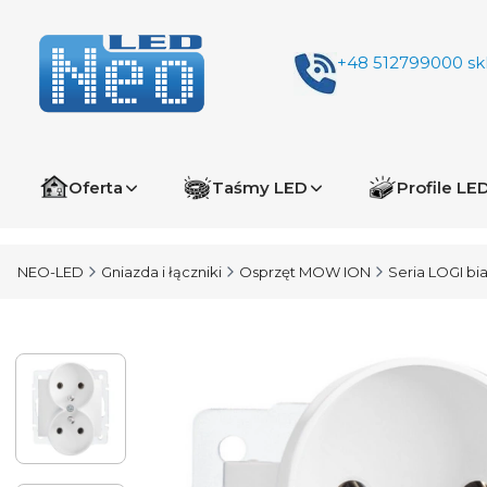
+48 512799000
sk
Oferta
Taśmy LED
Profile LE
NEO-LED
Gniazda i łączniki
Osprzęt MOW ION
Seria LOGI bia