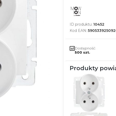
ID produktu:
10452
Kod EAN:
590533925092
Dostępność:
500 szt.
Produkty powi