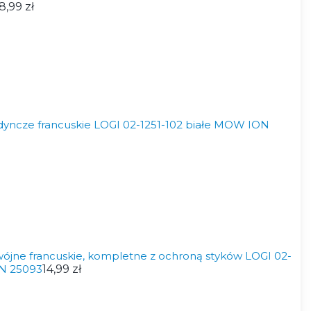
8,99 zł
edyncze francuskie LOGI 02-1251-102 białe MOW ION
wójne francuskie, kompletne z ochroną styków LOGI 02-
ON 25093
14,99 zł