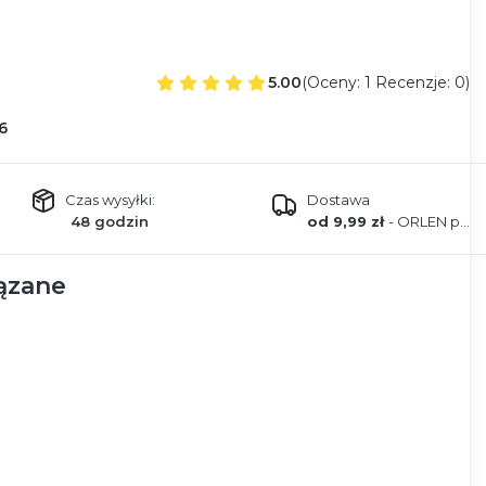
5.00
(Oceny: 1 Recenzje: 0)
6
Czas wysyłki:
Dostawa
48 godzin
od 9,99 zł
- ORLEN paczka
ązane