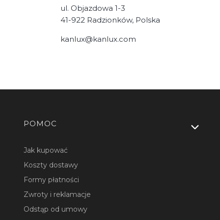
ul. Objazdowa 1-3
41-922 Radzionków, Polska
kanlux@kanlux.com
Linki w stopce
POMOC
Jak kupować
Koszty dostawy
Formy płatności
Zwroty i reklamacje
Odstąp od umowy