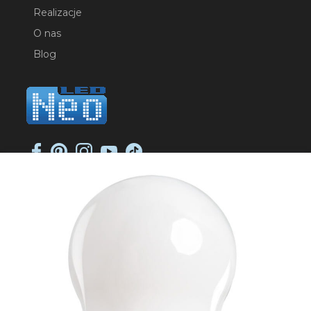
Realizacje
O nas
Blog
NEO-LED SP. K.
ul. Jana Długosza 2
51-162 Wrocław
NIP: 8951925233
sklep@neoled.pl