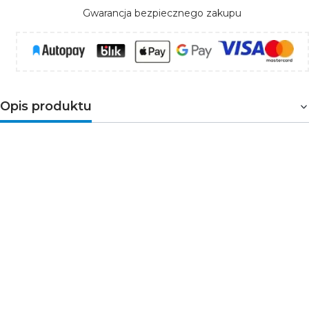
Gwarancja bezpiecznego zakupu
Opis produktu
Niewielkich rozmiarów żarówka LED typu
filament o mlecznym kloszu w obudowie G45
emitująca przyjemne neutralne światło o
strumieniu 470lm. Produkt doskonale sprawdza
się w lampkach nocnych kinkietach, girlandach
oraz żyrandolach. Dzięki zastosowanej
technologii LED legitymuje się klasą
energetyczną A++ co jest gwarancją niskiego
poboru prądu.