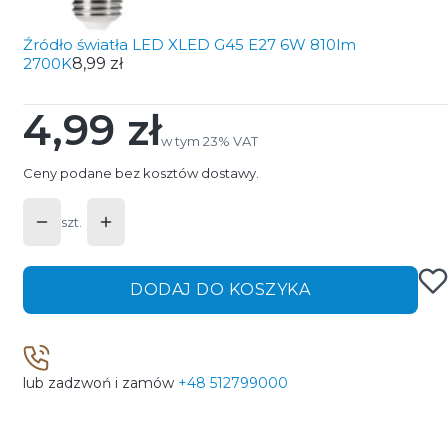
Źródło światła LED XLED G45 E27 6W 810lm
2700K
8,99 zł
4,99 zł
Cena
w tym 23% VAT
w tym
23%
VAT
Ceny podane bez kosztów dostawy.
szt.
DODAJ DO KOSZYKA
lub zadzwoń i zamów
+48 512799000