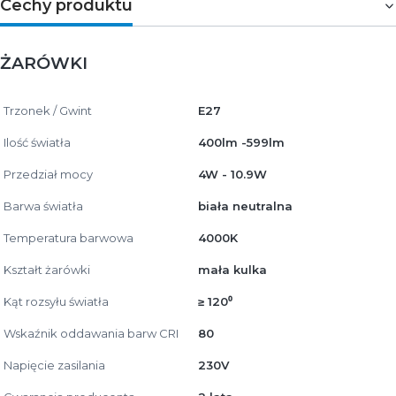
Cechy produktu
ŻARÓWKI
Trzonek / Gwint
E27
Ilość światła
400lm -599lm
Przedział mocy
4W - 10.9W
Barwa światła
biała neutralna
Temperatura barwowa
4000K
Kształt żarówki
mała kulka
Kąt rozsyłu światła
≥ 120⁰
Wskaźnik oddawania barw CRI
80
Napięcie zasilania
230V