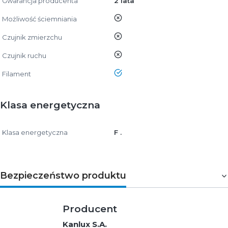
Gwarancja producenta
2 lata
nie
Możliwość ściemniania
nie
Czujnik zmierzchu
nie
Czujnik ruchu
tak
Filament
Klasa energetyczna
Klasa energetyczna
F .
Bezpieczeństwo produktu
Producent
Kanlux S.A.