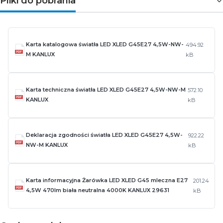
Pliki do pobrania
Karta katalogowa światła LED XLED G45E27 4,5W-NW-
494.92
M KANLUX
kB
Karta techniczna światła LED XLED G45E27 4,5W-NW-M
572.10
KANLUX
kB
Deklaracja zgodności światła LED XLED G45E27 4,5W-
922.22
NW-M KANLUX
kB
Karta informacyjna Żarówka LED XLED G45 mleczna E27
201.24
4,5W 470lm biała neutralna 4000K KANLUX 29631
kB