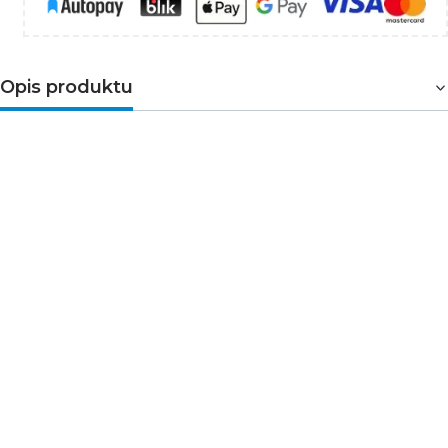
Opis produktu
Uchwyt U sprężysty INOX – trwałe i estetyczne
mocowanie profili LED
Uchwyt U sprężysty INOX
to solidne i praktyczne
akcesorium montażowe wykonane z odpornej na
korozję stali nierdzewnej. Przeznaczony jest do
mocowania profili aluminiowych LED w różnego rodzaju
instalacjach oświetleniowych. Dzięki sprężystej
konstrukcji zapewnia stabilne i bezpieczne osadzenie
profilu, a dołączona
śrubka montażowa
umożliwia
szybki i trwały montaż do podłoża.
Wysoka jakość i łatwość montażu