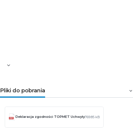
Postaw na sprawdzone mocowanie profili LED
Wybierz
uchwyt U sprężysty INOX
ze śrubką
montażową i zapewnij swoim instalacjom LED trwałe,
estetyczne i bezpieczne mocowanie. Sprzedaż na sztuki
pozwala na precyzyjne dostosowanie ilości uchwytów
do potrzeb projektu. Sprawdź ofertę NEO-LED i wybierz
niezawodne akcesoria montażowe do profili LED.
Pliki do pobrania
Deklaracja zgodności TOPMET Uchwyty
769.85 kB