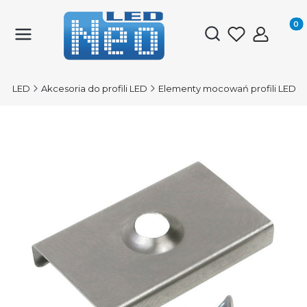
Produk
Otwórz wyszukiwark
ile LED
Akcesoria do profili LED
Elementy mocowań profili LED