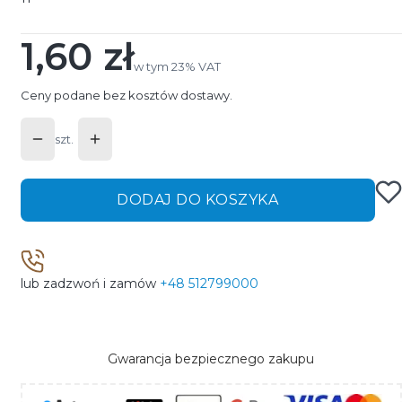
1,60 zł
Cena
w tym 23% VAT
w tym
23%
VAT
Ceny podane bez kosztów dostawy.
szt.
DODAJ DO KOSZYKA
lub zadzwoń i zamów
+48 512799000
Gwarancja bezpiecznego zakupu