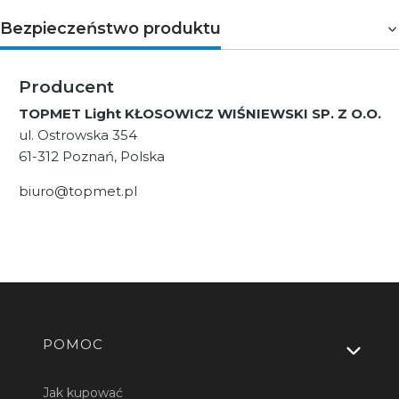
Bezpieczeństwo produktu
Producent
TOPMET Light KŁOSOWICZ WIŚNIEWSKI SP. Z O.O.
ul. Ostrowska 354
61-312 Poznań, Polska
biuro@topmet.pl
Linki w stopce
POMOC
Jak kupować