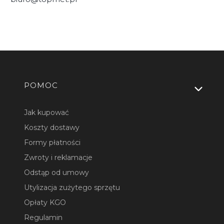
Linki w stopce
POMOC
Jak kupować
Koszty dostawy
Formy płatności
Zwroty i reklamacje
Odstąp od umowy
Utylizacja zużytego sprzętu
Opłaty KGO
Regulamin