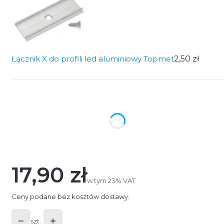
Łącznik X do profili led aluminiowy Topmet
2,50 zł
Wybierz wariant produktu:
Poszczególne warianty mogą różnić się ceną
*
Długość profilu
Wybierz
17,90 zł
Cena
w tym 23% VAT
w tym
23%
VAT
Ceny podane bez kosztów dostawy.
szt.