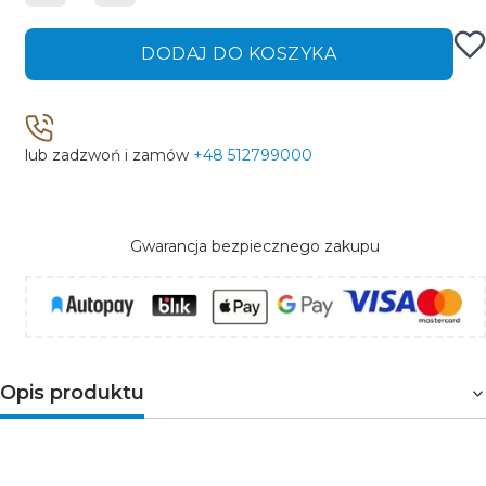
DODAJ DO KOSZYKA
lub zadzwoń i zamów
+48 512799000
Gwarancja bezpiecznego zakupu
Opis produktu
O
granicznik
przepięć
KSPD-T2-275-160-3P+N to