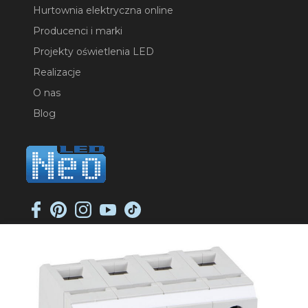
Hurtownia elektryczna online
Producenci i marki
Projekty oświetlenia LED
Realizacje
O nas
Blog
NEO-LED SP. K.
ul. Jana Długosza 2
51-162 Wrocław
NIP: 8951925233