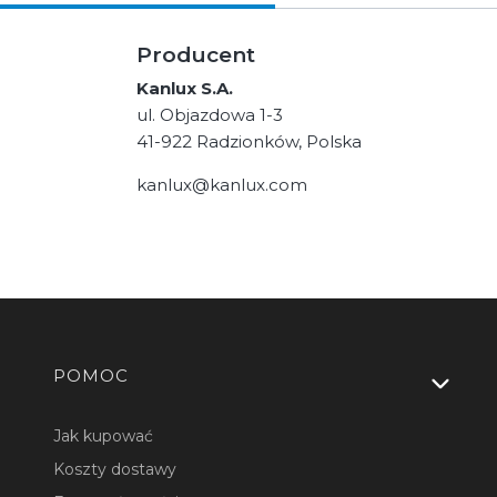
Producent
Kanlux S.A.
ul. Objazdowa 1-3
41-922 Radzionków, Polska
kanlux@kanlux.com
Linki w stopce
POMOC
Jak kupować
Koszty dostawy