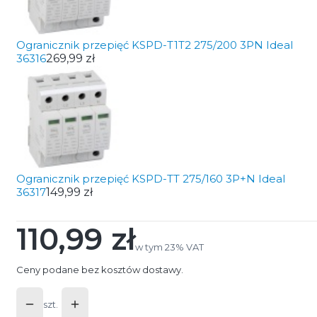
Ogranicznik przepięć KSPD-T1T2 275/200 3PN Ideal
36316
269,99 zł
Ogranicznik przepięć KSPD-TT 275/160 3P+N Ideal
36317
149,99 zł
110,99 zł
Cena
w tym 23% VAT
w tym
23%
VAT
Ceny podane bez kosztów dostawy.
szt.