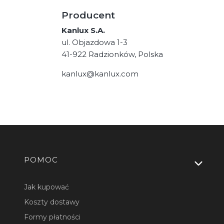
Producent
Kanlux S.A.
ul. Objazdowa 1-3
41-922 Radzionków, Polska
kanlux@kanlux.com
Linki w stopce
POMOC
Jak kupować
Koszty dostawy
Formy płatności