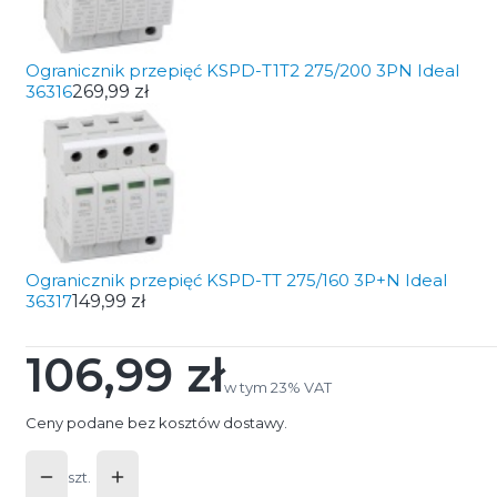
Ogranicznik przepięć KSPD-T1T2 275/200 3PN Ideal
36316
269,99 zł
Ogranicznik przepięć KSPD-TT 275/160 3P+N Ideal
36317
149,99 zł
106,99 zł
Cena
w tym 23% VAT
w tym
23%
VAT
Ceny podane bez kosztów dostawy.
szt.