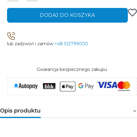
DODAJ DO KOSZYKA
lub zadzwoń i zamów
+48 512799000
Gwarancja bezpiecznego zakupu
Opis produktu
O
granicznik
przepięć
KSPD-T2-275/120-3P to