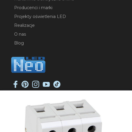
Producenci i marki
Projekty oświetlenia LED
Realizacje
O nas
Blog
NEO-LED SP. K.
ul. Jana Długosza 2
51-162 Wrocław
NIP: 8951925233