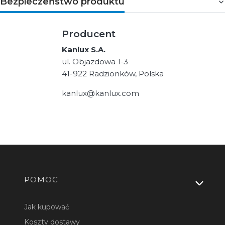
Bezpieczeństwo produktu
Producent
Kanlux S.A.
ul. Objazdowa 1-3
41-922 Radzionków, Polska
kanlux@kanlux.com
Linki w stopce
POMOC
Jak kupować
Koszty dostawy