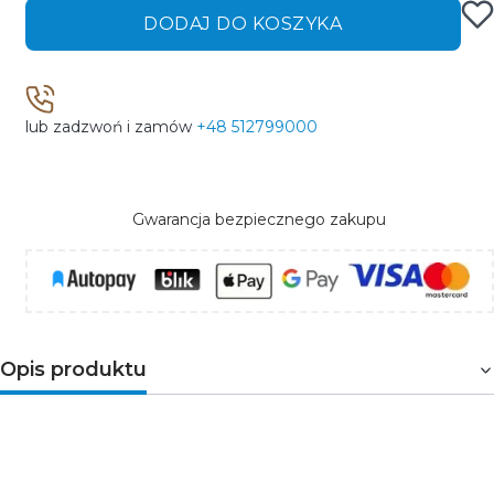
DODAJ DO KOSZYKA
lub zadzwoń i zamów
+48 512799000
Gwarancja bezpiecznego zakupu
Opis produktu
UWAGA: w komplecie z oprawą nie ma żarówki.
Polecane źródła światła pod galerią produktu!