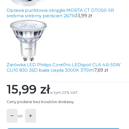
Oprawa punktowa okrągła MORTA CT DTO50-SR
srebrna srebrny pierścień 26716
13,99 zł
Żarówka LED Philips CorePro LEDspot CLA 4.6-50W
GU10 830 36D biała ciepła 3000K 370lm
7,69 zł
15,99 zł
Cena
w tym 23% VAT
w tym
23%
VAT
Ceny podane bez kosztów dostawy.
szt.