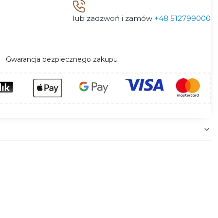
lub zadzwoń i zamów
+48 512799000
Gwarancja bezpiecznego zakupu
ąc z nimi spójne aranżacje. Osłona to przede
 poziomie. Artykuły uzupełniające znajdują się