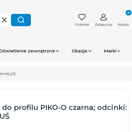
Produk
Wyczyść
Szukaj
Ulubione
Zaloguj się
Koszyk
Oświetlenie zewnętrzne
Okazje
Marki
 3m KLUŚ
do profilu PIKO-O czarna; odcinki:
LUŚ