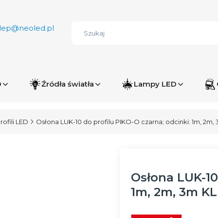
lep@neoled.pl
D
Źródła światła
Lampy LED
rofili LED
Osłona LUK-10 do profilu PIKO-O czarna; odcinki: 1m, 2m,
Osłona LUK-10 
1m, 2m, 3m K