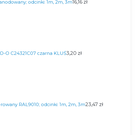
anodowany; odcinki: 1m, 2m, 3m
16,16 zł
IKO-O C24321C07 czarna KLUŚ
3,20 zł
ierowany RAL9010; odcinki: 1m, 2m, 3m
23,47 zł