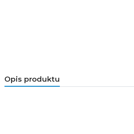
Opis produktu
Osłona LUK-10
(PIKO-7R) doskonale łączy się
wszystkim ochrona taśmy LED przed czynnikami 
na pasku, w zakładce
Produkty powiązane
Przeznaczenie