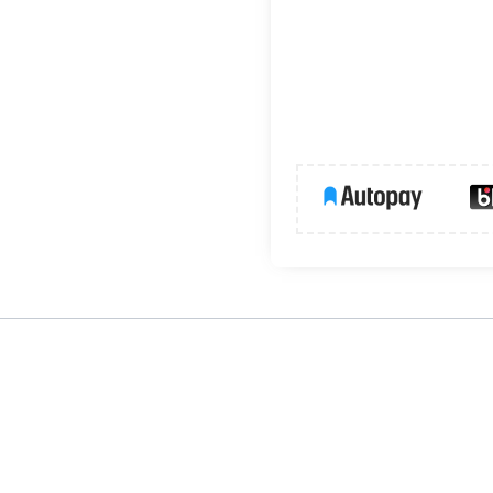
 z profilem
PIKO-O
oraz dedykowanymi do niego zaślepkami, tworz
zewnętrznymi oraz równomierne rozproszenie światła na wybranym