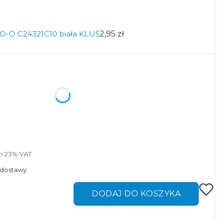
KO-O C24321C10 biała KLUŚ
2,95 zł
ktu:
ą różnić się ceną
m 23% VAT
ym
23%
VAT
dostawy.
DODAJ DO KOSZYKA