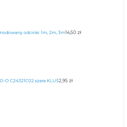
anodowany odcinki: 1m, 2m, 3m
14,50 zł
IKO-O C24321C02 szara KLUŚ
2,95 zł