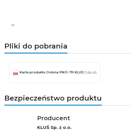
numer archiwalny: 17088 (B17164C)
Pozostałe informacje dotyczące produktu znajdu
Pliki do pobrania
Karta produktu Osłona PIKO-7R KLUŚ
121.66 kB
Bezpieczeństwo produktu
Producent
KLUŚ Sp. z o.o.