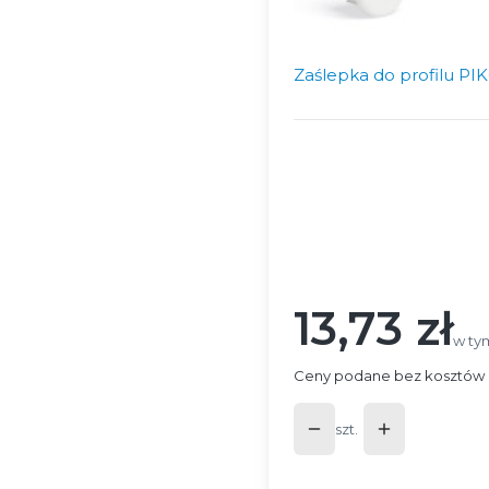
Zaślepka do profilu PI
Wybierz wariant produ
Poszczególne warianty mog
*
Długość profilu
Wybierz
13,73 zł
Cena
w ty
w t
Ceny podane bez kosztów 
szt.