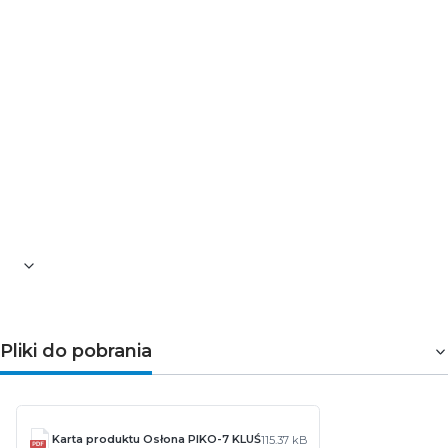
materiał: PMMA
wykończenie: satynowe
kształt: płaski
odporność na promieniowanie UV: tak
przepuszczalność świetlna [%]: 43
wysokość [mm]: 2
szerokość [mm]: 7
numer referencyjny: B17034S
numer archiwalny: 17034 (B17034M)
Pozostałe informacje dotyczące produktu znajdują się w
zakładce
Pliki do pobrania
Pliki do pobrania
Karta produktu Osłona PIKO-7 KLUŚ
115.37 kB