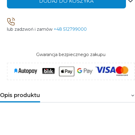
DODAJ DO KOSZYKA
lub zadzwoń i zamów
+48 512799000
Gwarancja bezpiecznego zakupu
Opis produktu
Osłona PIKO
(PIKO-7) doskonale łączy się z profilami
PIKO
, LINO,
KOZEL-10
,
PIKO-ZM
oraz dedykowanymi do
nich zaślepkami, tworząc z nimi spójne aranżacje.