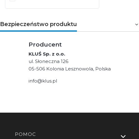
Bezpieczeństwo produktu
Producent
KLUŚ Sp. z o.o.
ul. Słoneczna 126
05-506 Kolonia Lesznowola, Polska
info@klus.pl
Linki w stopce
POMOC