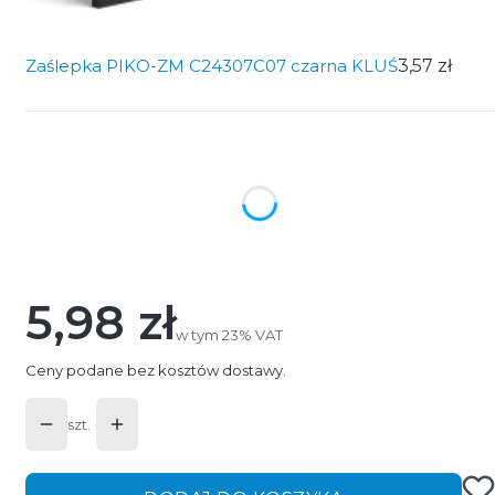
Zaślepka PIKO-ZM C24307C07 czarna KLUŚ
3,57 zł
Wybierz wariant produktu:
Poszczególne warianty mogą różnić się ceną
*
Długość profilu
Wybierz
5,98 zł
Cena
w tym 23% VAT
w tym
23%
VAT
Ceny podane bez kosztów dostawy.
szt.