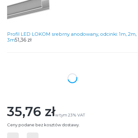
Profil LED LOKOM srebrny anodowany, odcinki: 1m, 2m,
3m
51,36 zł
Wybierz wariant produktu:
Poszczególne warianty mogą różnić się ceną
*
Długość profilu
Wybierz
35,76 zł
Cena
w tym 23% VAT
w tym
23%
VAT
Ceny podane bez kosztów dostawy.