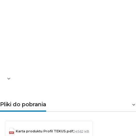
TEKUS
to profil montażowy przeznaczony do budowy
precyzyjnych szczelin (wpustów) w płaszczyznach ścian i
sufitów kartonowo-gipsowych o grubości 16 mm, dla
osadzania oprawy oświetleniowej wykonanej z profilu
GIZA, LIPOD, LOKOM. Profil montuje się jednocześnie z
konstrukcją ścian i sufitów kartonowo-gipsowych. Profil
montażowy TEKUS z profilami GIZA, LIPOD, LOKOM łączy
się za pomocą ZATRZASK TEKNIK.
Pliki do pobrania
Karta produktu Profil TEKUS.pdf
245.62 kB