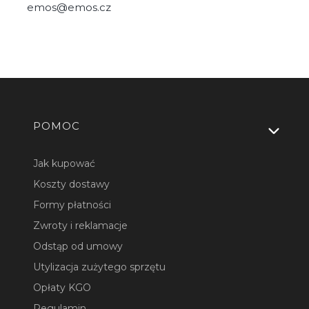
emos@emos.cz
Linki w stopce
POMOC
Jak kupować
Koszty dostawy
Formy płatności
Zwroty i reklamacje
Odstąp od umowy
Utylizacja zużytego sprzętu
Opłaty KGO
Regulamin