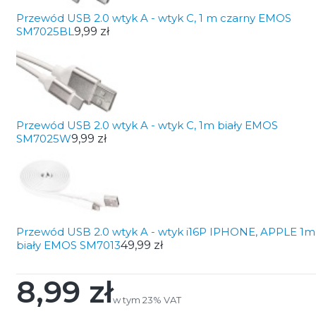
Przewód USB 2.0 wtyk A - wtyk C, 1 m czarny EMOS
SM7025BL
9,99 zł
Przewód USB 2.0 wtyk A - wtyk C, 1m biały EMOS
SM7025W
9,99 zł
Przewód USB 2.0 wtyk A - wtyk i16P IPHONE, APPLE 1m
biały EMOS SM7013
49,99 zł
8,99 zł
Cena
w tym 23% VAT
w tym
23%
VAT