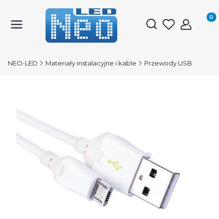
Produk
Otwórz wyszukiwark
NEO-LED
Materiały instalacyjne i kable
Przewody USB