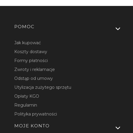
Linki w stopce
POMOC
Jak kupować
Koszty dostawy
Formy płatności
Zwroty i reklamacje
Odstąp od umowy
Utylizacja zużytego sprzętu
Opłaty KGO
Regulamin
Polityka prywatności
MOJE KONTO