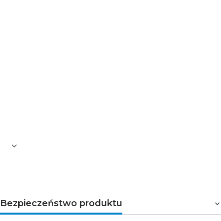
Przewód USB-C przystosowany do zasilania i
transmisji danych.
Dane techniczne:
złącza: A wtyczka – C wtyczka
USB: wersja 2.0
Quick Charge: tak
materiał: PVC
kolor: biały
długość: 1 m
Bezpieczeństwo produktu