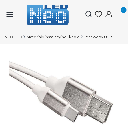
Produk
Otwórz wyszukiwark
NEO-LED
Materiały instalacyjne i kable
Przewody USB