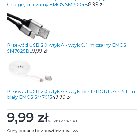
Charge,1m czarny EMOS SM7004B
8,99 zł
Przewód USB 2.0 wtyk A - wtyk C, 1 m czarny EMOS
SM7025BL
9,99 zł
Przewód USB 2.0 wtyk A - wtyk i16P IPHONE, APPLE 1m
biały EMOS SM7013
49,99 zł
9,99 zł
Cena
w tym 23% VAT
w tym
23%
VAT
Ceny podane bez kosztów dostawy.