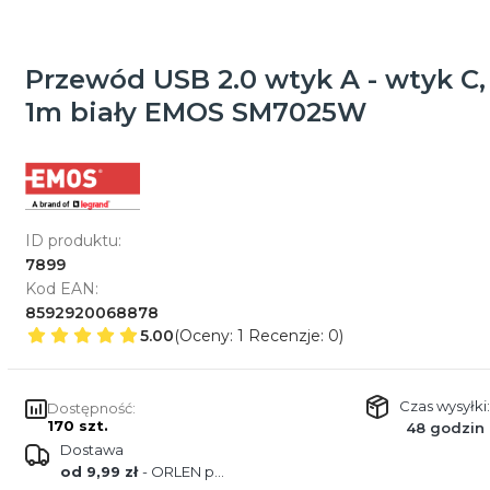
Przewód USB 2.0 wtyk A - wtyk C,
1m biały EMOS SM7025W
ID produktu:
7899
Kod EAN:
8592920068878
5.00
(Oceny: 1 Recenzje: 0)
Czas wysyłki:
Dostępność:
170 szt.
48 godzin
Dostawa
od 9,99 zł
- ORLEN paczka