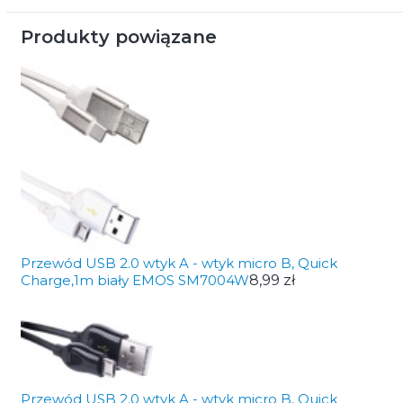
Produkty powiązane
Przewód USB 2.0 wtyk A - wtyk micro B, Quick
Charge,1m biały EMOS SM7004W
8,99 zł
Przewód USB 2.0 wtyk A - wtyk micro B, Quick