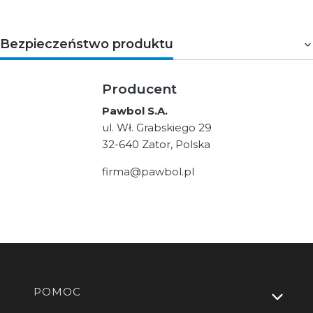
Bezpieczeństwo produktu
Producent
Pawbol S.A.
ul. Wł. Grabskiego 29
32-640 Zator, Polska
firma@pawbol.pl
Linki w stopce
POMOC