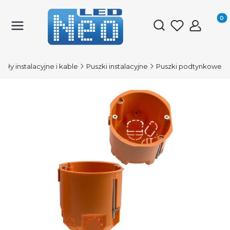
Produk
Otwórz wyszukiwark
iały instalacyjne i kable
Puszki instalacyjne
Puszki podtynkowe