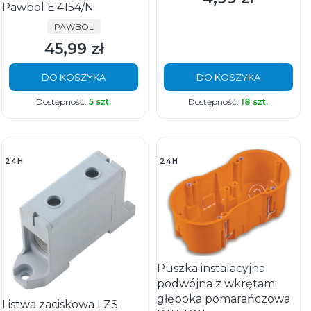
Pawbol E.4154/N
PRODUCENT
PAWBOL
45,99 zł
Cena
DO KOSZYKA
DO KOSZYKA
Dostępność:
5 szt.
Dostępność:
18 szt.
24H
24H
Puszka instalacyjna
podwójna z wkrętami
głęboka pomarańczowa
Listwa zaciskowa LZS