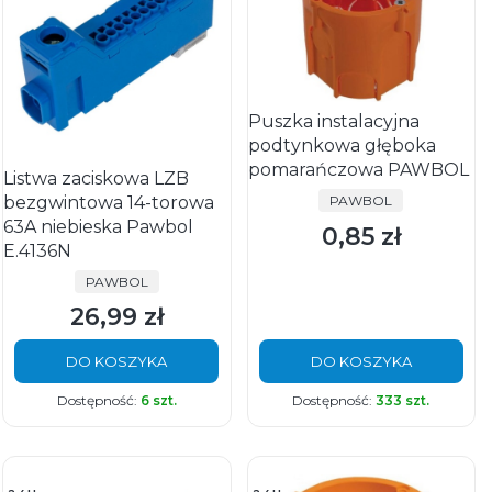
Puszka instalacyjna
podtynkowa głęboka
pomarańczowa PAWBOL
Listwa zaciskowa LZB
PRODUCENT
bezgwintowa 14-torowa
PAWBOL
63A niebieska Pawbol
0,85 zł
Cena
E.4136N
PRODUCENT
PAWBOL
26,99 zł
Cena
DO KOSZYKA
DO KOSZYKA
Dostępność:
6 szt.
Dostępność:
333 szt.