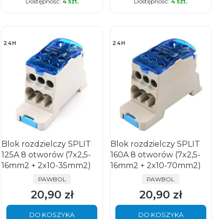
Dostępność:
4 szt.
Dostępność:
4 szt.
24H
24H
Blok rozdzielczy SPLIT
Blok rozdzielczy SPLIT
125A 8 otworów (7x2,5-
160A 8 otworów (7x2,5-
16mm2 + 2x10-35mm2)
16mm2 + 2x10-70mm2)
PRODUCENT
PRODUCENT
PAWBOL
PAWBOL
20,90 zł
20,90 zł
Cena
Cena
DO KOSZYKA
DO KOSZYKA