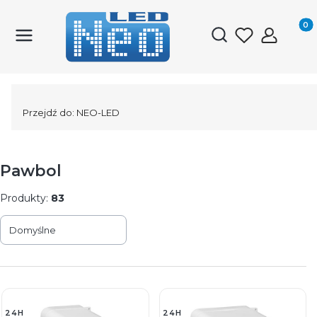
Produk
Otwórz wyszukiwark
Przejdź do:
NEO-LED
Pawbol
Produkty:
83
Lista produktów
Domyślne
24H
24H