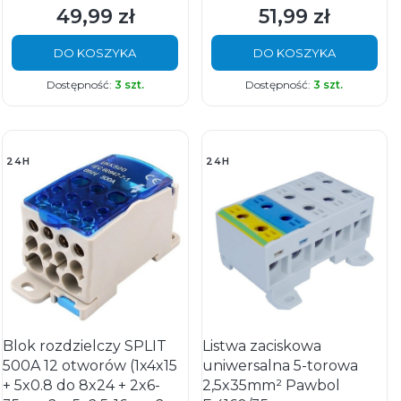
49,99 zł
51,99 zł
Cena
Cena
DO KOSZYKA
DO KOSZYKA
Dostępność:
3 szt.
Dostępność:
3 szt.
24H
24H
Blok rozdzielczy SPLIT
Listwa zaciskowa
500A 12 otworów (1x4x15
uniwersalna 5-torowa
+ 5x0.8 do 8x24 + 2x6-
2,5x35mm² Pawbol