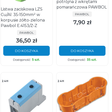
potrójna z wkrętami
pomarańczowa PAWBOL
Listwa zaciskowa LZS
PRODUCENT
Cu/Al: 35‑150mm² w
PAWBOL
korpusie żółto-zielona
7,90 zł
Cena
Pawbol E.4153/Ż-Z
PRODUCENT
PAWBOL
36,50 zł
Cena
DO KOSZYKA
DO KOSZYKA
Dostępność:
5 szt.
Dostępność:
35 szt.
24H
24H