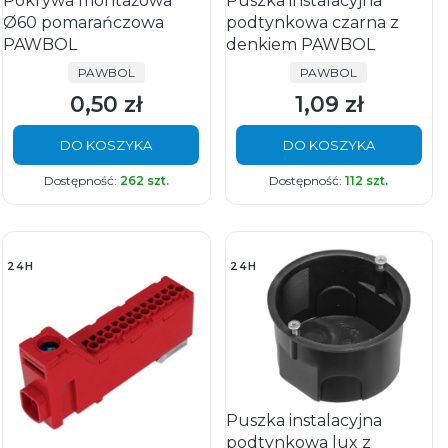
Pokrywa montażowa
Puszka instalacyjna
Ø60 pomarańczowa
podtynkowa czarna z
PAWBOL
denkiem PAWBOL
PRODUCENT
PRODUCENT
PAWBOL
PAWBOL
0,50 zł
1,09 zł
Cena
Cena
DO KOSZYKA
DO KOSZYKA
Dostępność:
262 szt.
Dostępność:
112 szt.
24H
24H
Puszka instalacyjna
podtynkowa lux z