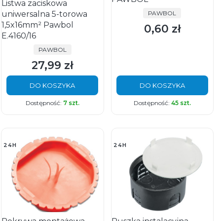
Listwa zaciskowa
PRODUCENT
uniwersalna 5-torowa
PAWBOL
1,5x16mm² Pawbol
0,60 zł
Cena
E.4160/16
PRODUCENT
PAWBOL
27,99 zł
Cena
DO KOSZYKA
DO KOSZYKA
Dostępność:
7 szt.
Dostępność:
45 szt.
24H
24H