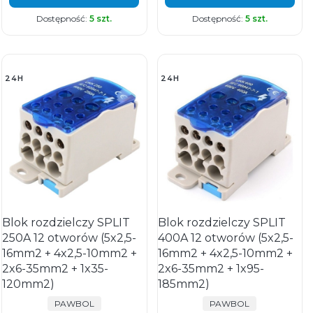
Dostępność:
5 szt.
Dostępność:
5 szt.
24H
24H
Blok rozdzielczy SPLIT
Blok rozdzielczy SPLIT
250A 12 otworów (5x2,5-
400A 12 otworów (5x2,5-
16mm2 + 4x2,5-10mm2 +
16mm2 + 4x2,5-10mm2 +
2x6-35mm2 + 1x35-
2x6-35mm2 + 1x95-
120mm2)
185mm2)
PRODUCENT
PRODUCENT
PAWBOL
PAWBOL