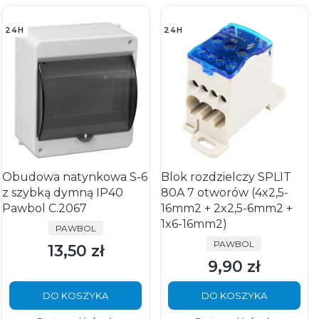
24H
24H
Obudowa natynkowa S-6
Blok rozdzielczy SPLIT
z szybką dymną IP40
80A 7 otworów (4x2,5-
Pawbol C.2067
16mm2 + 2x2,5-6mm2 +
1x6-16mm2)
PRODUCENT
PAWBOL
PRODUCENT
PAWBOL
13,50 zł
Cena
9,90 zł
Cena
DO KOSZYKA
DO KOSZYKA