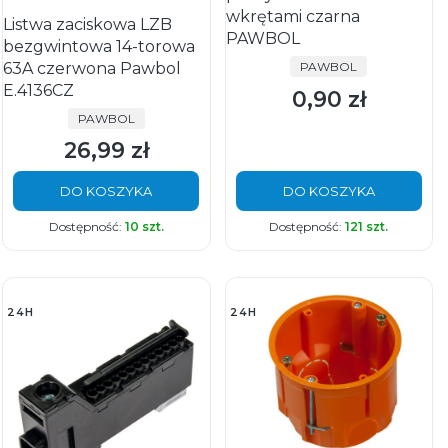
wkrętami czarna
Listwa zaciskowa LZB
PAWBOL
bezgwintowa 14-torowa
PRODUCENT
63A czerwona Pawbol
PAWBOL
E.4136CZ
0,90 zł
Cena
PRODUCENT
PAWBOL
26,99 zł
Cena
DO KOSZYKA
DO KOSZYKA
Dostępność:
10 szt.
Dostępność:
121 szt.
24H
24H