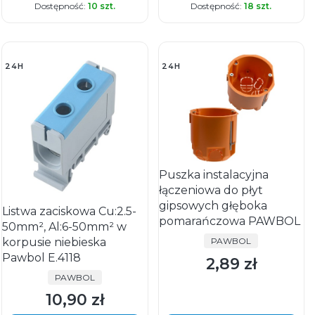
Dostępność:
10 szt.
Dostępność:
18 szt.
24H
24H
Puszka instalacyjna
łączeniowa do płyt
gipsowych głęboka
Listwa zaciskowa Cu:2.5-
pomarańczowa PAWBOL
50mm², Al:6-50mm² w
PRODUCENT
korpusie niebieska
PAWBOL
Pawbol E.4118
2,89 zł
Cena
PRODUCENT
PAWBOL
10,90 zł
Cena