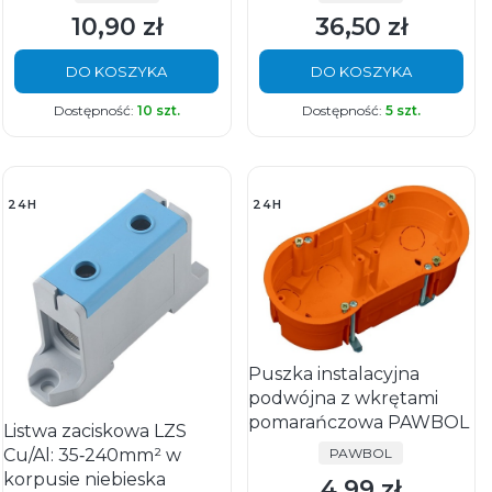
10,90 zł
36,50 zł
Cena
Cena
DO KOSZYKA
DO KOSZYKA
Dostępność:
10 szt.
Dostępność:
5 szt.
24H
24H
Puszka instalacyjna
podwójna z wkrętami
pomarańczowa PAWBOL
Listwa zaciskowa LZS
PRODUCENT
Cu/Al: 35‑240mm² w
PAWBOL
korpusie niebieska
4,99 zł
Cena