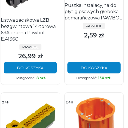
Puszka instalacyjna do
płyt gipsowych głęboka
pomarańczowa PAWBOL
Listwa zaciskowa LZB
PRODUCENT
bezgwintowa 14-torowa
PAWBOL
63A czarna Pawbol
2,59 zł
Cena
E.4136C
PRODUCENT
PAWBOL
26,99 zł
Cena
DO KOSZYKA
DO KOSZYKA
Dostępność:
8 szt.
Dostępność:
130 szt.
24H
24H