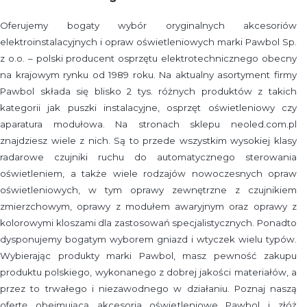
Oferujemy bogaty wybór oryginalnych akcesoriów
elektroinstalacyjnych i opraw oświetleniowych marki Pawbol Sp.
z o.o. – polski producent osprzętu elektrotechnicznego obecny
na krajowym rynku od 1989 roku. Na aktualny asortyment firmy
Pawbol składa się blisko 2 tys. różnych produktów z takich
kategorii jak puszki instalacyjne, osprzęt oświetleniowy czy
aparatura modułowa. Na stronach sklepu neoled.com.pl
znajdziesz wiele z nich. Są to przede wszystkim wysokiej klasy
radarowe czujniki ruchu do automatycznego sterowania
oświetleniem, a także wiele rodzajów nowoczesnych opraw
oświetleniowych, w tym oprawy zewnętrzne z czujnikiem
zmierzchowym, oprawy z modułem awaryjnym oraz oprawy z
kolorowymi kloszami dla zastosowań specjalistycznych. Ponadto
dysponujemy bogatym wyborem gniazd i wtyczek wielu typów.
Wybierając produkty marki Pawbol, masz pewność zakupu
produktu polskiego, wykonanego z dobrej jakości materiałów, a
przez to trwałego i niezawodnego w działaniu. Poznaj naszą
ofertę obejmującą akcesoria oświetleniowe Pawbol i złóż