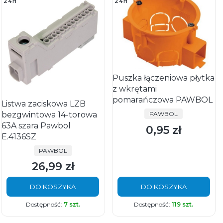
24H
24H
Puszka łączeniowa płytka
z wkrętami
pomarańczowa PAWBOL
Listwa zaciskowa LZB
PRODUCENT
bezgwintowa 14-torowa
PAWBOL
63A szara Pawbol
0,95 zł
Cena
E.4136SZ
PRODUCENT
PAWBOL
26,99 zł
Cena
DO KOSZYKA
DO KOSZYKA
Dostępność:
7 szt.
Dostępność:
119 szt.