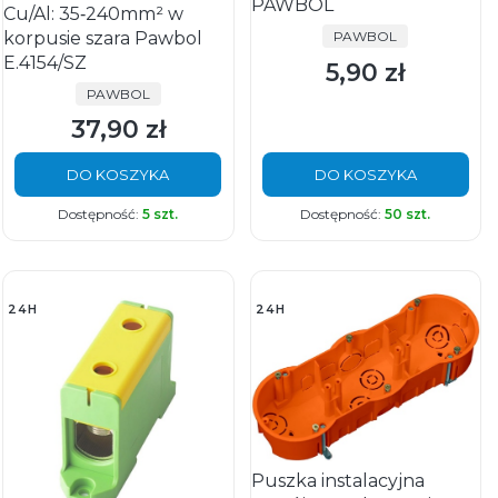
PAWBOL
Cu/Al: 35‑240mm² w
PRODUCENT
korpusie szara Pawbol
PAWBOL
E.4154/SZ
5,90 zł
Cena
PRODUCENT
PAWBOL
37,90 zł
Cena
DO KOSZYKA
DO KOSZYKA
Dostępność:
5 szt.
Dostępność:
50 szt.
24H
24H
Puszka instalacyjna