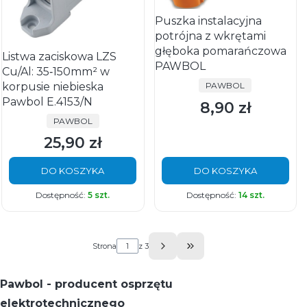
Puszka instalacyjna
potrójna z wkrętami
głęboka pomarańczowa
Listwa zaciskowa LZS
PAWBOL
Cu/Al: 35‑150mm² w
PRODUCENT
korpusie niebieska
PAWBOL
Pawbol E.4153/N
8,90 zł
Cena
PRODUCENT
PAWBOL
25,90 zł
Cena
DO KOSZYKA
DO KOSZYKA
Dostępność:
5 szt.
Dostępność:
14 szt.
Strona
z 3
Przejdź do ostatniej st
Pawbol - producent osprzętu
elektrotechnicznego