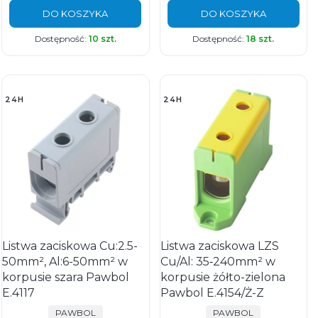
DO KOSZYKA
DO KOSZYKA
Dostępność:
10 szt.
Dostępność:
18 szt.
24H
24H
Listwa zaciskowa Cu:2.5-
Listwa zaciskowa LZS
50mm², Al:6-50mm² w
Cu/Al: 35‑240mm² w
korpusie szara Pawbol
korpusie żółto-zielona
E.4117
Pawbol E.4154/Ż-Z
PRODUCENT
PRODUCENT
PAWBOL
PAWBOL