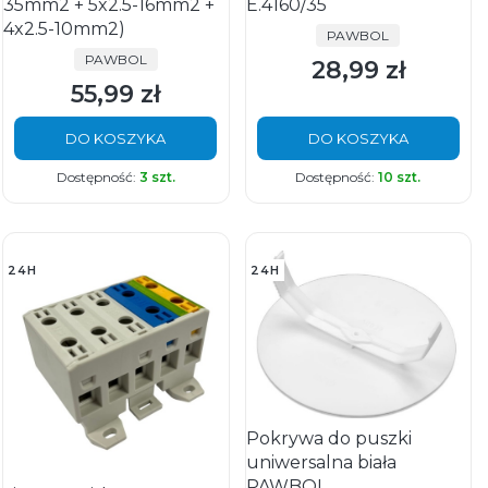
35mm2 + 5x2.5-16mm2 +
E.4160/35
4x2.5-10mm2)
PRODUCENT
PAWBOL
PRODUCENT
PAWBOL
28,99 zł
Cena
55,99 zł
Cena
DO KOSZYKA
DO KOSZYKA
Dostępność:
3 szt.
Dostępność:
10 szt.
24H
24H
Pokrywa do puszki
uniwersalna biała
PAWBOL