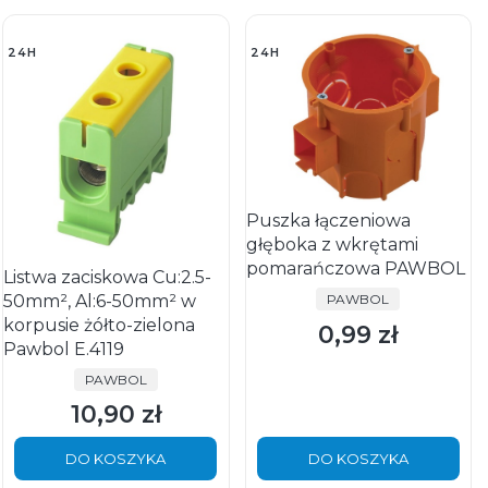
24H
24H
Puszka łączeniowa
głęboka z wkrętami
pomarańczowa PAWBOL
Listwa zaciskowa Cu:2.5-
PRODUCENT
50mm², Al:6-50mm² w
PAWBOL
korpusie żółto-zielona
0,99 zł
Cena
Pawbol E.4119
PRODUCENT
PAWBOL
10,90 zł
Cena
DO KOSZYKA
DO KOSZYKA