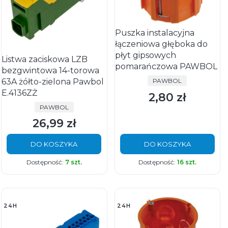
Puszka instalacyjna
łączeniowa głęboka do
płyt gipsowych
Listwa zaciskowa LZB
pomarańczowa PAWBOL
bezgwintowa 14-torowa
PRODUCENT
63A żółto-zielona Pawbol
PAWBOL
E.4136ZŻ
2,80 zł
Cena
PRODUCENT
PAWBOL
26,99 zł
Cena
DO KOSZYKA
DO KOSZYKA
Dostępność:
7 szt.
Dostępność:
16 szt.
24H
24H