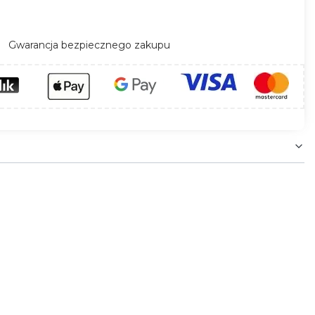
Gwarancja bezpiecznego zakupu
h od zasilania. Pełni dwie funkcje: przewodzi
ystosowany do montażu na
szynie TH35
, cechuje
ć działania w zastosowaniach przemysłowych i