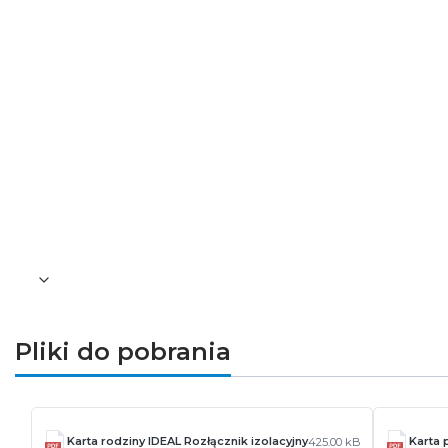
Częstotliwość znamionowa [Hz]: 50
Kategoria użytkowania: AC-22A
Liczba modułów: 3
Prąd znamionowy [A]: 25
Klasa szczelności: IP20
Zakres przekrojów stosowanych przewod
Zakres temperatury otoczenia, na którą m
Norma: PN-EN 60947-3
Gwarancja [lat]: 5
Wysokość [mm]: 82
Szerokość [mm]: 52.5
Długość [mm]: 76
Waga [g]: 244
Pliki do pobrania
Karta rodziny IDEAL Rozłącznik izolacyjny
Karta 
425.00 kB