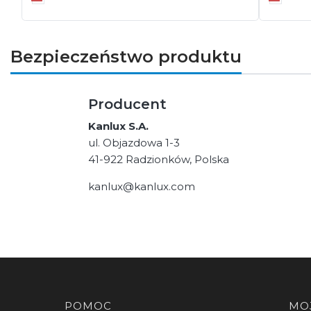
Bezpieczeństwo produktu
Producent
Kanlux S.A.
ul. Objazdowa 1-3
41-922 Radzionków, Polska
kanlux@kanlux.com
Linki w stopce
POMOC
MO