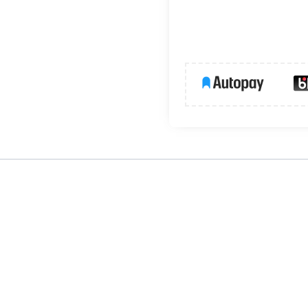
e przeznaczone do bezpiecznego odłączania obwodów elektrycznyc
ych oraz izoluje obwód, zapewniając bezpieczeństwo pracy. Prz
Produkt spełnia normy bezpieczeństwa, gwarantując niezawodnoś