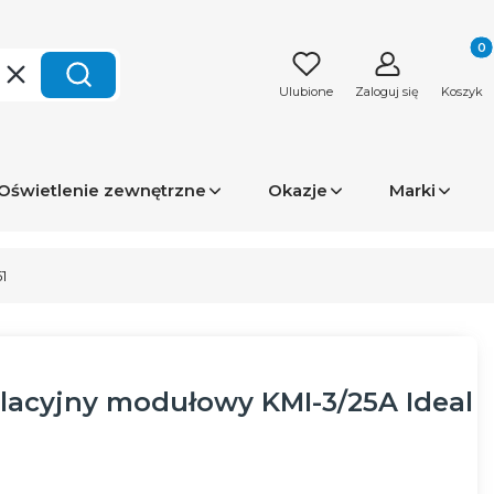
Produk
Wyczyść
Szukaj
Ulubione
Zaloguj się
Koszyk
Oświetlenie zewnętrzne
Okazje
Marki
1
olacyjny modułowy KMI-3/25A Ideal