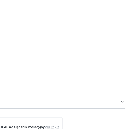
DEAL Rozłącznik izolacyjny
798.52 kB