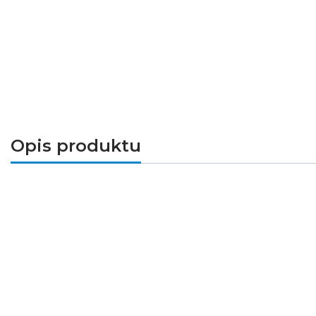
Opis produktu
Rozłącznik izolacyjny
to trójfazowe urządzeni
prąd w warunkach znamionowych i zakłóceniow
się kompaktową budową i wysoką trwałością. 
budynkowych.
➤Parametry techniczne
Napięcie znamionowe [V]: 230/400 AC