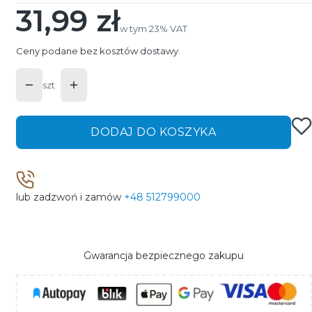
31,99 zł
Cena
w tym 23% VAT
w tym
23%
VAT
Ceny podane bez kosztów dostawy.
szt.
DODAJ DO KOSZYKA
lub zadzwoń i zamów
+48 512799000
Gwarancja bezpiecznego zakupu