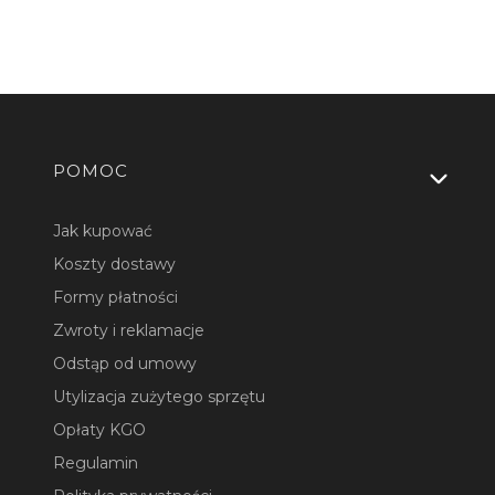
Linki w stopce
POMOC
Jak kupować
Koszty dostawy
Formy płatności
Zwroty i reklamacje
Odstąp od umowy
Utylizacja zużytego sprzętu
Opłaty KGO
Regulamin