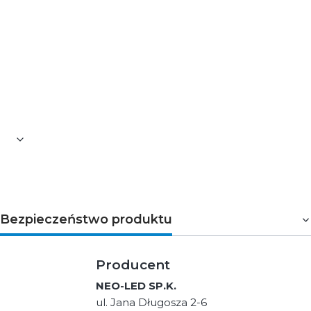
szynoprzewodów można przesłać na adres e-
mail projekty@neoled.pl
Uwaga! Poniżej znajdują się
akcesoria kompatybilne z szynoprzewodami
UTS.
Bezpieczeństwo produktu
Producent
NEO-LED SP.K.
ul. Jana Długosza 2-6