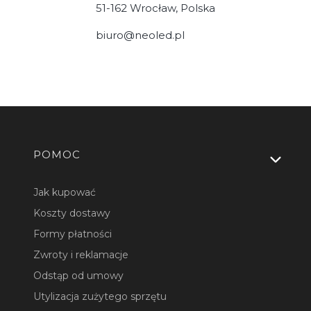
51-162 Wrocław, Polska
biuro@neoled.pl
Linki w stopce
POMOC
Jak kupować
Koszty dostawy
Formy płatności
Zwroty i reklamacje
Odstąp od umowy
Utylizacja zużytego sprzętu