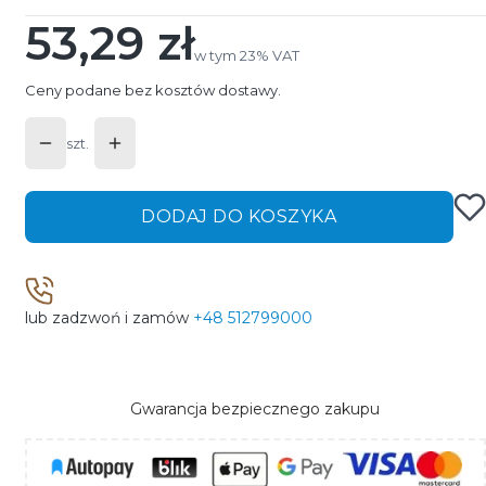
53,29 zł
Cena
w tym 23% VAT
w tym
23%
VAT
Ceny podane bez kosztów dostawy.
szt.
DODAJ DO KOSZYKA
lub zadzwoń i zamów
+48 512799000
Gwarancja bezpiecznego zakupu