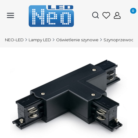
Produk
Otwórz wyszukiwark
NEO-LED
Lampy LED
Oświetlenie szynowe
Szynoprzewody 