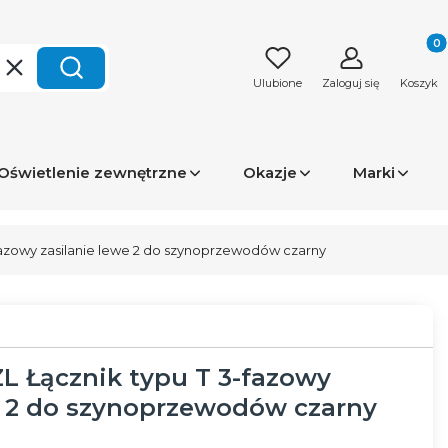
Produk
Wyczyść
Szukaj
Ulubione
Zaloguj się
Koszyk
Oświetlenie zewnętrzne
Okazje
Marki
fazowy zasilanie lewe 2 do szynoprzewodów czarny
L Łącznik typu T 3-fazowy
e 2 do szynoprzewodów czarny