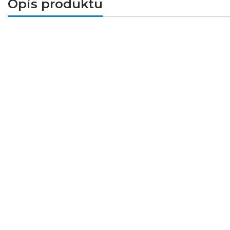
Opis produktu
System UTS posiada szeroką gamę akces
obwodu należy uwzględnić ciągłość biegun
odpowiednio z polaryzacją z prawej lub z 
Przykładowy schemat rozmieszczenia produktu