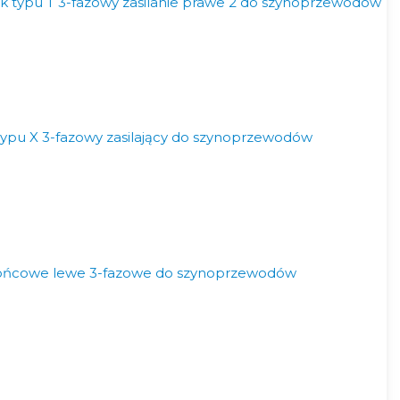
k typu T 3-fazowy zasilanie prawe 2 do szynoprzewodów
ypu X 3-fazowy zasilający do szynoprzewodów
końcowe lewe 3-fazowe do szynoprzewodów