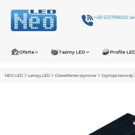
+48 512799000
sk
Oferta
Taśmy LED
Profile LE
NEO-LED
Lampy LED
Oświetlenie szynowe
Szynoprzewody 