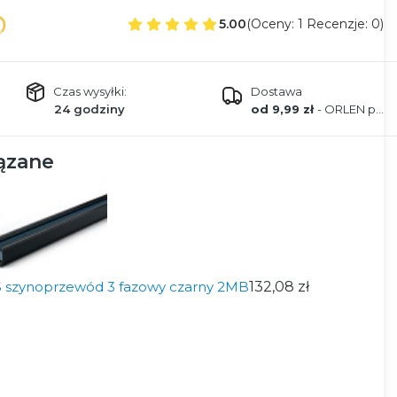
5.00
(Oceny: 1 Recenzje: 0)
Czas wysyłki:
Dostawa
24 godziny
od 9,99 zł
- ORLEN paczka
ązane
 szynoprzewód 3 fazowy czarny 2MB
132,08 zł