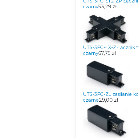
UTS-3FC-ŁT2-ZP Łączni
czarny
53,29 zł
UTS-3FC-ŁX-Z Łącznik t
czarny
67,75 zł
UTS-3FC-ZL zasilanie 
czarne
29,00 zł