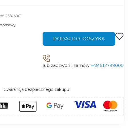
ym 23% VAT
tym
23%
VAT
dostawy.
DODAJ DO KOSZYKA
lub zadzwoń i zamów
+48 512799000
Gwarancja bezpiecznego zakupu