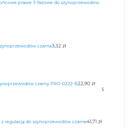
 końcowe prawe 3-fazowe do szynoprzewodów
szynoprzewodów czarna
3,32 zł
szynoprzewodów czarny PRO-0222-B
22,90 zł
5
z regulacją do szynoprzewodów czarne
41,71 zł