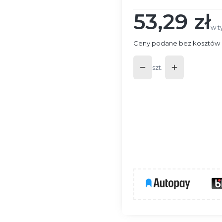
53,29 zł
Cena
w t
w 
Ceny podane bez kosztów 
szt.