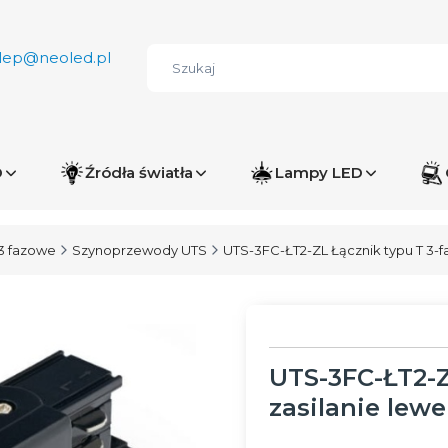
lep@neoled.pl
D
Źródła światła
Lampy LED
3 fazowe
Szynoprzewody UTS
UTS-3FC-ŁT2-ZL Łącznik typu T 3-
UTS-3FC-ŁT2-Z
zasilanie lew