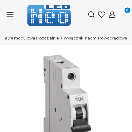
Produk
Otwórz wyszukiwark
aratura modułowa i rozdzielnie
Wyłączniki nadmiarowoprądowe