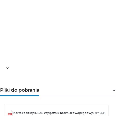
Liczba modułów: 1
Zastosowanie: 1
Klasa szczelności: IP20
Zakres przekrojów stosowanych przewodów
[mm²]: 1÷25
Zakres temperatury otoczenia, na którą może być
narażony wyrób [°C]: od -5 do +40
Norma: PN-EN 60898-1
Wysokość [mm]: 82
Szerokość [mm]: 17,5
Długość [mm]: 76
Waga [g]: 94
Pliki do pobrania
Karta rodziny IDEAL Wyłącznik nadmiarowoprądowy
231.23 kB