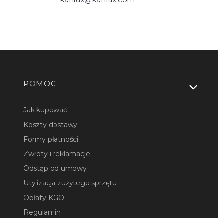
Linki w stopce
POMOC
Jak kupować
Koszty dostawy
Formy płatności
Zwroty i reklamacje
Odstąp od umowy
Utylizacja zużytego sprzętu
Opłaty KGO
Regulamin