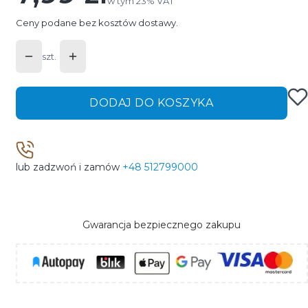
w tym 23% VAT
w tym
23%
VAT
Ceny podane bez kosztów dostawy.
szt.
DODAJ DO KOSZYKA
lub zadzwoń i zamów
+48 512799000
Gwarancja bezpiecznego zakupu