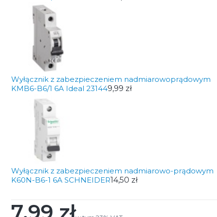
Wyłącznik z zabezpieczeniem nadmiarowoprądowym
KMB6-B6/1 6A Ideal 23144
9,99 zł
Wyłącznik z zabezpieczeniem nadmiarowo-prądowym
K60N-B6-1 6A SCHNEIDER
14,50 zł
7,99 zł
Cena