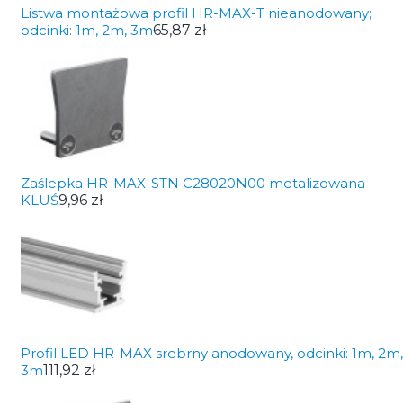
Listwa montażowa profil HR-MAX-T nieanodowany;
odcinki: 1m, 2m, 3m
65,87 zł
Zaślepka HR-MAX-STN C28020N00 metalizowana
KLUŚ
9,96 zł
Profil LED HR-MAX srebrny anodowany, odcinki: 1m, 2m,
3m
111,92 zł