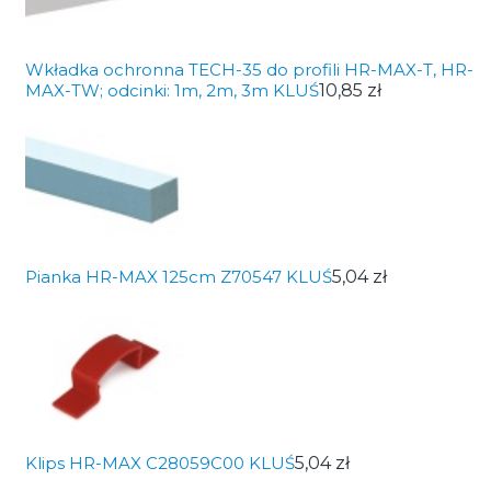
Wkładka ochronna TECH-35 do profili HR-MAX-T, HR-
MAX-TW; odcinki: 1m, 2m, 3m KLUŚ
10,85 zł
Pianka HR-MAX 125cm Z70547 KLUŚ
5,04 zł
Klips HR-MAX C28059C00 KLUŚ
5,04 zł