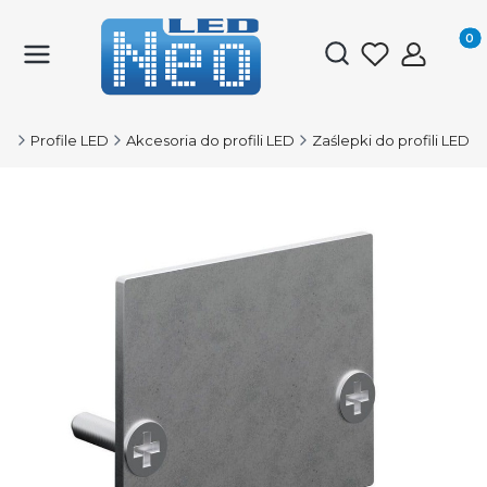
Produk
Otwórz wyszukiwark
ED
Profile LED
Akcesoria do profili LED
Zaślepki do profili LED