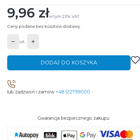
9,96 zł
Cena
w tym 23% VAT
w tym
23%
VAT
Ceny podane bez kosztów dostawy.
szt.
DODAJ DO KOSZYKA
lub zadzwoń i zamów
+48 512799000
Gwarancja bezpiecznego zakupu