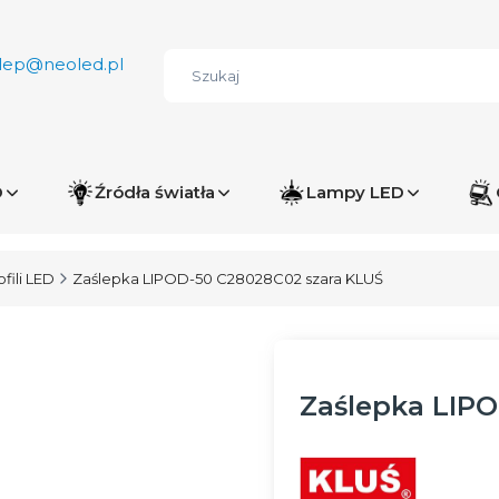
lep@neoled.pl
D
Źródła światła
Lampy LED
fili LED
Zaślepka LIPOD-50 C28028C02 szara KLUŚ
Zaślepka LIP