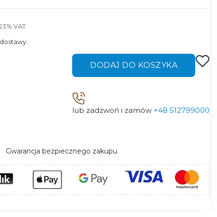
23% VAT
23%
VAT
dostawy.
DODAJ DO KOSZYKA
lub zadzwoń i zamów
+48 512799000
Gwarancja bezpiecznego zakupu