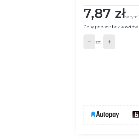
7,87 zł
Cena
w tym 
w tym
Ceny podane bez kosztów 
szt.