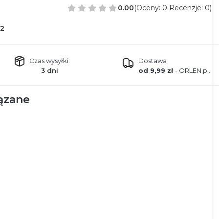
0.00
(Oceny: 0 Recenzje: 0)
2
Czas wysyłki:
Dostawa
3 dni
od 9,99 zł
- ORLEN paczka
ązane