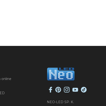
 online
LED
NEO-LED SP. K.