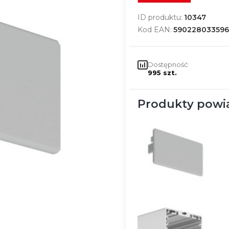
ID produktu:
10347
Kod EAN:
590228033596
Dostępność:
995 szt.
Produkty powi