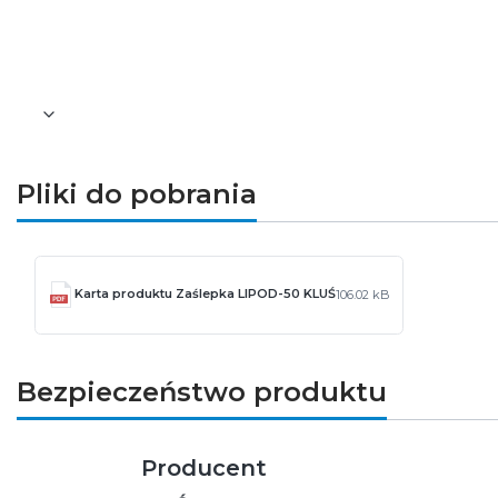
numer referencyjny: C28028C02
numer archiwalny: 24371
Pozostałe informacje dotyczące produktu znajdu
Pliki do pobrania
Karta produktu Zaślepka LIPOD-50 KLUŚ
106.02 kB
Bezpieczeństwo produktu
Producent