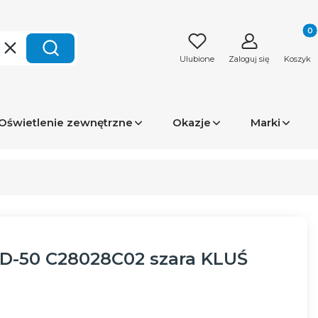
Produk
Wyczyść
Szukaj
Ulubione
Zaloguj się
Koszyk
Oświetlenie zewnętrzne
Okazje
Marki
OD-50 C28028C02 szara KLUŚ