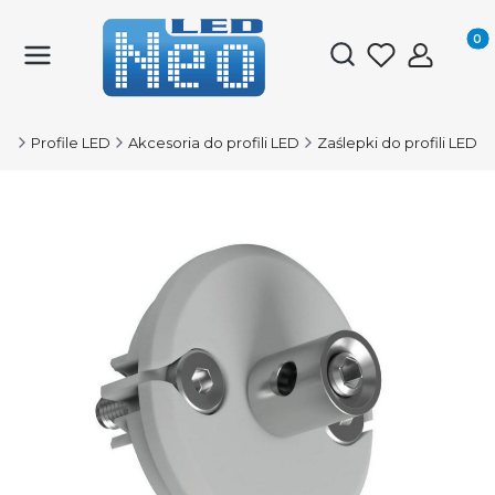
Produk
Otwórz wyszukiwark
ED
Profile LED
Akcesoria do profili LED
Zaślepki do profili LED