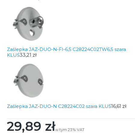
Zaślepka JAZ-DUO-N-FI-6,5 C28224C02TW6,5 szara
KLUŚ
33,21 zł
Zaślepka JAZ-DUO-N C28224C02 szara KLUŚ
16,61 zł
29,89 zł
Cena
w tym 23% VAT
w tym
23%
VAT