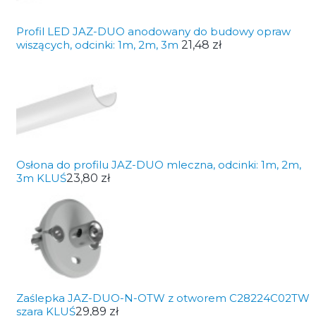
Profil LED JAZ-DUO anodowany do budowy opraw
wiszących, odcinki: 1m, 2m, 3m
21,48 zł
Osłona do profilu JAZ-DUO mleczna, odcinki: 1m, 2m,
3m KLUŚ
23,80 zł
Zaślepka JAZ-DUO-N-OTW z otworem C28224C02TW
szara KLUŚ
29,89 zł