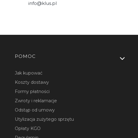
info@klus.pl
Linki w stopce
POMOC
Jak kupować
Koszty dostawy
Formy płatności
Zwroty i reklamacje
Odstąp od umowy
Utylizacja zużytego sprzętu
Opłaty KGO
Regulamin