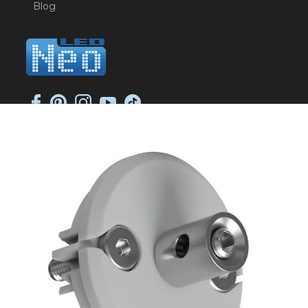
Blog
NEO-LED SP. K.
ul. Jana Długosza 2
51-162 Wrocław
NIP: 8951925233
sklep@neoled.pl
Sklep internetowy
Shoper Premium