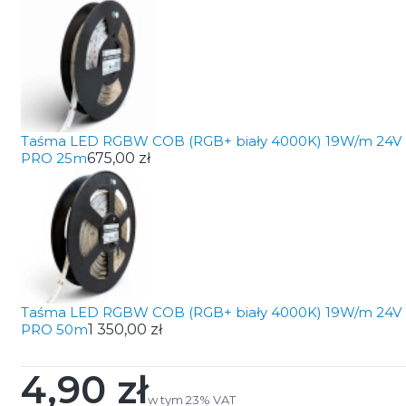
Taśma LED RGBW COB (RGB+ biały 4000K) 19W/m 24V
PRO 25m
675,00 zł
Taśma LED RGBW COB (RGB+ biały 4000K) 19W/m 24V
PRO 50m
1 350,00 zł
4,90 zł
Cena
w tym 23% VAT
w tym
23%
VAT