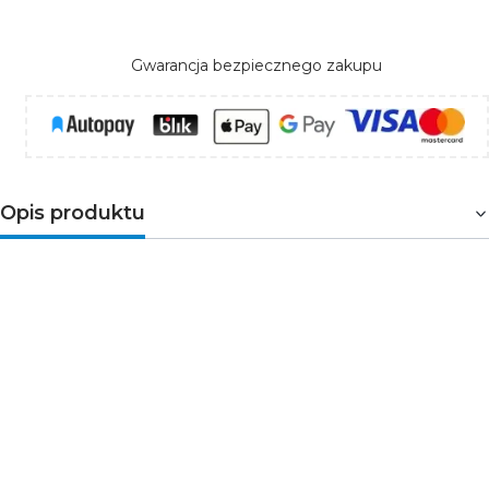
Gwarancja bezpiecznego zakupu
Opis produktu
Uchwyt X z aluminium – praktyczne i estetyczne
mocowanie profili LED
Uchwyt X
wykonany z surowego aluminium to
funkcjonalne akcesorium przeznaczone do
estetycznego i trwałego mocowania profili
aluminiowych LED w układzie krzyżowym. Dzięki niemu
możliwe jest precyzyjne i stabilne łączenie profili, co