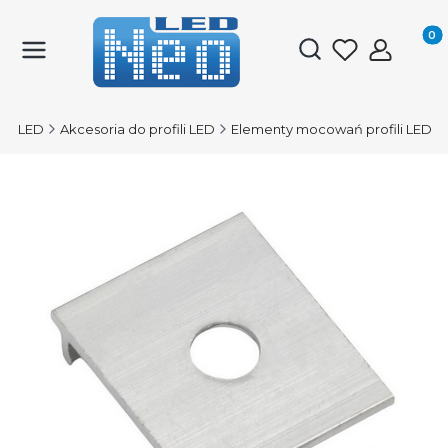
Produk
Otwórz wyszukiwark
ile LED
Akcesoria do profili LED
Elementy mocowań profili LED