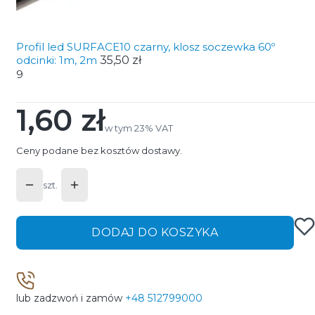
Profil led SURFACE10 czarny, klosz soczewka 60º
odcinki: 1m, 2m
35,50 zł
9
1,60 zł
Cena
w tym 23% VAT
w tym
23%
VAT
Ceny podane bez kosztów dostawy.
szt.
DODAJ DO KOSZYKA
lub zadzwoń i zamów
+48 512799000