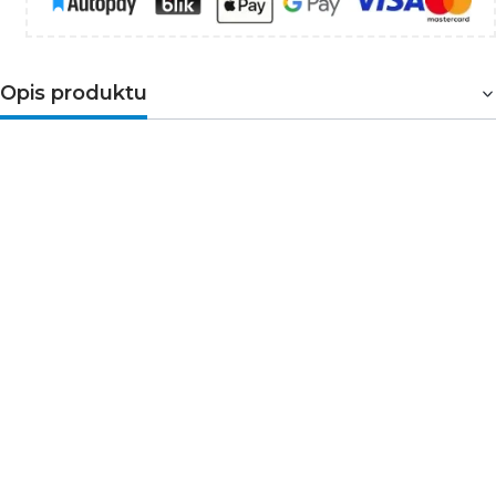
Opis produktu
Wyłącznik z zabezpieczeniem
nadmiarowoprądowym
3-biegunowy. Służy do
ochrony przewodów przed przeciążeniami i zwarciami
w instalacjach i urządzeniach. Przeznaczony do montażu
na szynie TH35. Wyłączniki o
charakterystyce typu
B
zaprojektowane są do automatycznego wyzwalania
przy prądzie przekraczającym od 3 do 5 razy wartość
prądu wyjściowego.
➤Parametry techniczne
Napięcie znamionowe [V]: 230/400 AC
Częstotliwość znamionowa [Hz]: 50
Prąd znamionowy [A]: 10