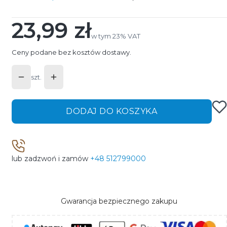
23,99 zł
Cena
w tym 23% VAT
w tym
23%
VAT
Ceny podane bez kosztów dostawy.
szt.
DODAJ DO KOSZYKA
lub zadzwoń i zamów
+48 512799000
Gwarancja bezpiecznego zakupu