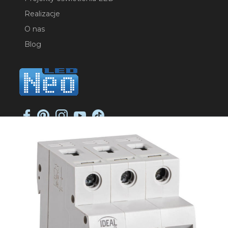
Realizacje
O nas
Blog
NEO-LED SP. K.
ul. Jana Długosza 2
51-162 Wrocław
NIP: 8951925233
sklep@neoled.pl