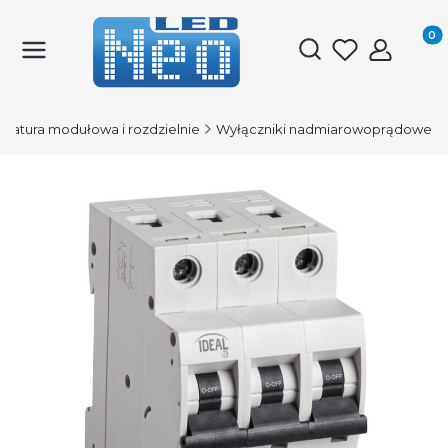
Produk
Otwórz wyszukiwark
aratura modułowa i rozdzielnie
Wyłączniki nadmiarowoprądowe