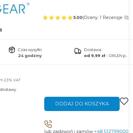
5.00
(Oceny: 1 Recenzje: 0)
8
Czas wysyłki:
Dostawa
24 godziny
od 9,99 zł
- ORLEN paczka
ym 23% VAT
ym
23%
VAT
dostawy.
DODAJ DO KOSZYKA
lub zadzwoń i zamów
+48 512799000