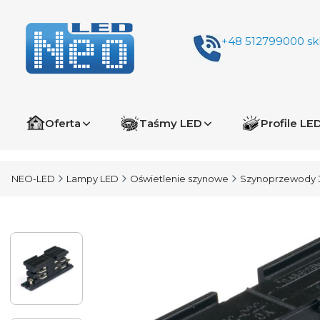
+48 512799000
sk
Oferta
Taśmy LED
Profile LE
NEO-LED
Lampy LED
Oświetlenie szynowe
Szynoprzewody 