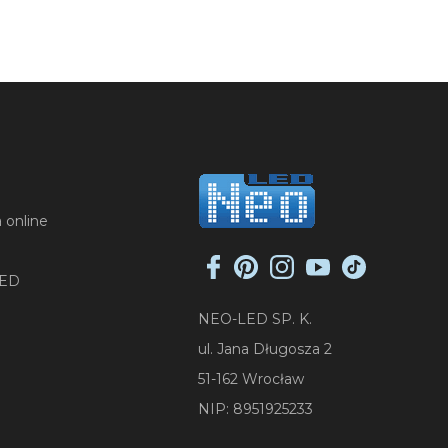
 online
LED
NEO-LED SP. K.
ul. Jana Długosza 2
51-162 Wrocław
NIP: 8951925233