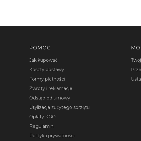
Linki w stopce
POMOC
MO
Jak kupować
Two
Koszty dostawy
Prze
Formy płatności
Usta
Zwroty i reklamacje
Odstąp od umowy
Utylizacja zużytego sprzętu
Opłaty KGO
Regulamin
Polityka prywatności