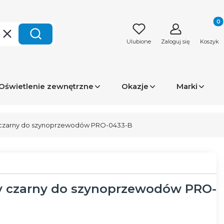
Produk
Wyczyść
Szukaj
Ulubione
Zaloguj się
Koszyk
Oświetlenie zewnętrzne
Okazje
Marki
y czarny do szynoprzewodów PRO-0433-B
ty czarny do szynoprzewodów PRO-