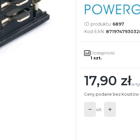
ID produktu:
6897
Kod EAN:
871974793032
Dostępność:
1 szt.
17,90 zł
Cena
w t
w t
Ceny podane bez kosztów 
szt.