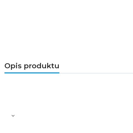
Opis produktu
Łącznik liniowy prosty do szynoprzewo
- Kolor: czarny