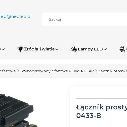
lep@neoled.pl
D
Źródła światła
Lampy LED
3 fazowe
Szynoprzewody 3 fazowe POWERGEAR
Łącznik prost
Łącznik pros
0433-B