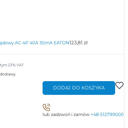
prądowy AC 4P 40A 30mA EATON
123,81 zł
tym 23% VAT
 tym
23%
VAT
dostawy.
DODAJ DO KOSZYKA
lub zadzwoń i zamów
+48 512799000