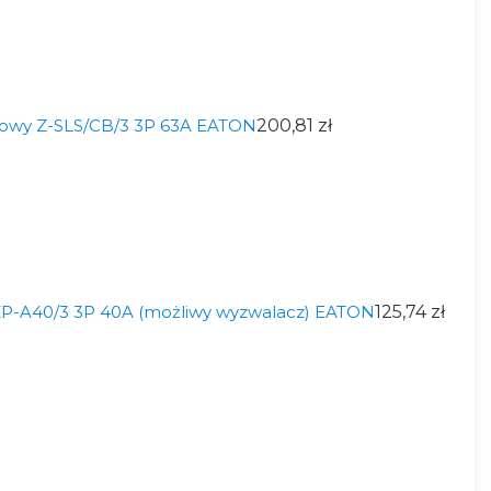
kowy Z-SLS/CB/3 3P 63A EATON
200,81 zł
P-A40/3 3P 40A (możliwy wyzwalacz) EATON
125,74 zł