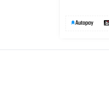
nu obwodów elektrycznych.
Zielone
światło na przedniej ścia