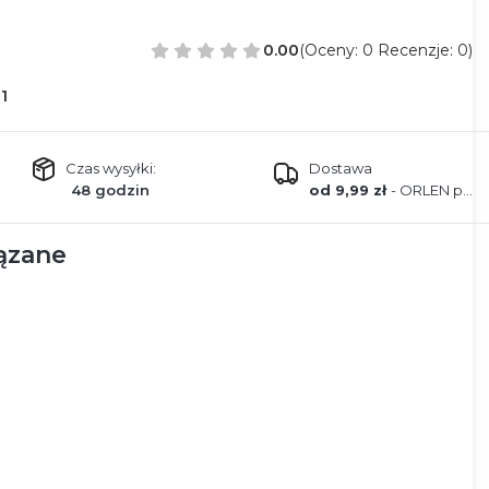
0.00
(Oceny: 0 Recenzje: 0)
1
Czas wysyłki:
Dostawa
48 godzin
od 9,99 zł
- ORLEN paczka
ązane