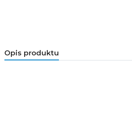
Opis produktu
Wskaźnik LED służy do sygnalizowania sta
Przeznaczony do montażu na szynie TH35.
Parametry techniczne
Napięcie znamionowe [V]: 230 AC/DC
Częstotliwość znamionowa [Hz]: 50/60
Liczba diod: 1
Źródło światła: LED
Moc [W]: 2