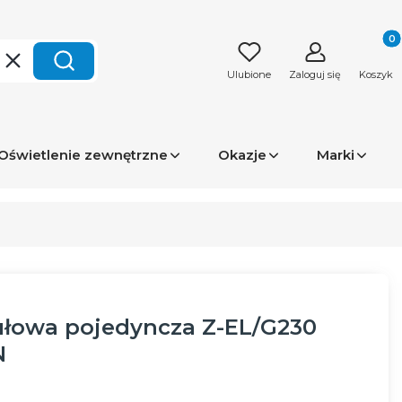
Produk
Wyczyść
Szukaj
Ulubione
Zaloguj się
Koszyk
Oświetlenie zewnętrzne
Okazje
Marki
owa pojedyncza Z-EL/G230
N