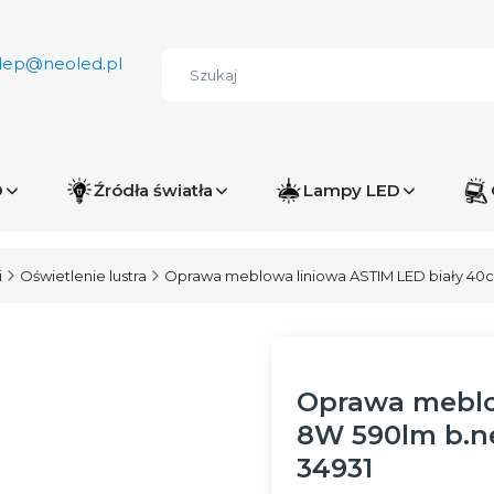
lep@neoled.pl
D
Źródła światła
Lampy LED
i
Oświetlenie lustra
Oprawa meblowa liniowa ASTIM LED biały 40
Oprawa meblo
8W 590lm b.n
34931