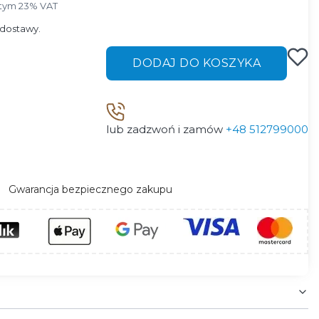
tym 23% VAT
 tym
23%
VAT
dostawy.
DODAJ DO KOSZYKA
lub zadzwoń i zamów
+48 512799000
Gwarancja bezpiecznego zakupu