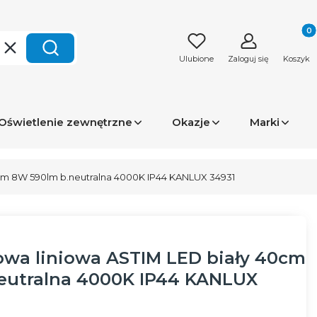
Produk
Wyczyść
Szukaj
Ulubione
Zaloguj się
Koszyk
Oświetlenie zewnętrzne
Okazje
Marki
cm 8W 590lm b.neutralna 4000K IP44 KANLUX 34931
wa liniowa ASTIM LED biały 40cm
eutralna 4000K IP44 KANLUX