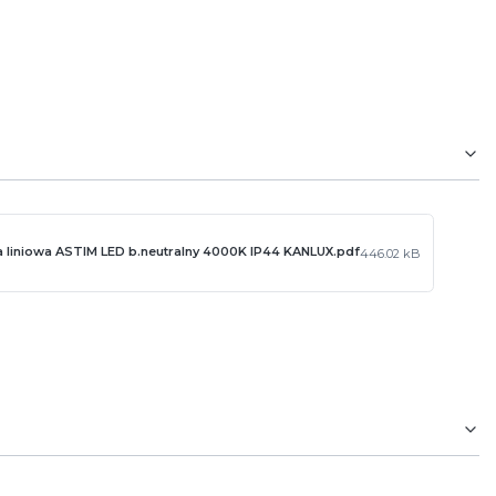
 liniowa ASTIM LED b.neutralny 4000K IP44 KANLUX.pdf
446.02 kB