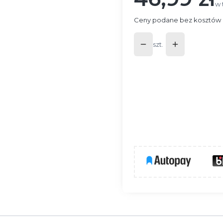
w 
w
Ceny podane bez kosztów 
szt.