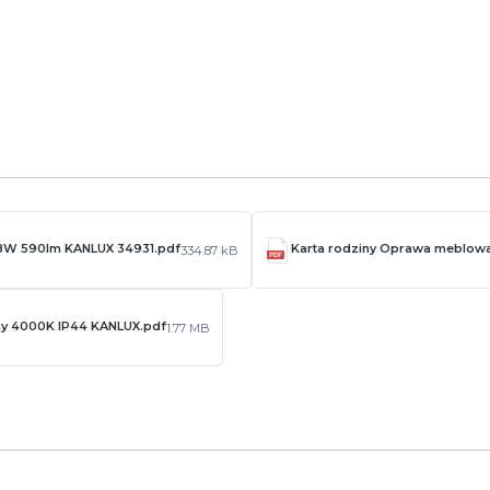
 8W 590lm KANLUX 34931.pdf
Karta rodziny Oprawa meblowa
334.87 kB
lny 4000K IP44 KANLUX.pdf
1.77 MB