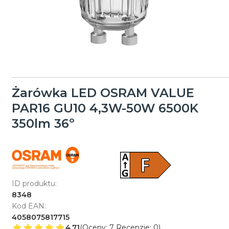
Żarówka LED OSRAM VALUE
PAR16 GU10 4,3W-50W 6500K
350lm 36º
ID produktu:
8348
Kod EAN:
4058075817715
4.71
(Oceny: 7 Recenzje: 0)