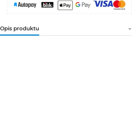
Opis produktu
Żarówki LED firmy OSRAM gwarantują
jasny, skupiony strumień świetlny, wyjątkową
trwałość i znaczne zmniejszenie zużycia energii w
stosunku do tradycyjnych halogenów.
Korzyści ze stosowania produktu
Niskie zużycie energii
Wysoka spójność barw dzięki precyzyjnemu
sortowaniu struktur półprzewodnikowych
Łatwa wymiana żarówek halogenowych
dzięki kompaktowej w pełni szklanej
konstrukcji i pojedynczemu układowi
optycznemu
Idealne, ekonomiczne