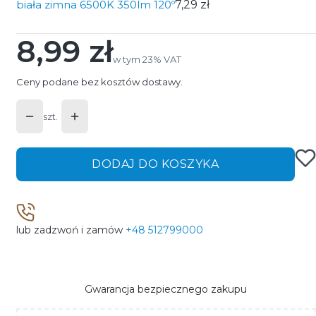
biała zimna 6500K 350lm 120º
7,29 zł
8,99 zł
Cena
w tym 23% VAT
w tym
23%
VAT
Ceny podane bez kosztów dostawy.
szt.
DODAJ DO KOSZYKA
lub zadzwoń i zamów
+48 512799000
Gwarancja bezpiecznego zakupu