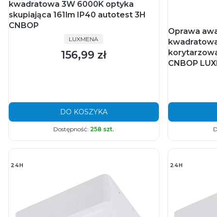
kwadratowa 3W 6000K optyka
skupiająca 161lm IP40 autotest 3H
CNBOP
Oprawa awa
PRODUCENT
LUXMENA
kwadratowa
korytarzowa
156,99 zł
Cena
CNBOP LU
DO KOSZYKA
Dostępność:
258 szt.
D
24H
24H