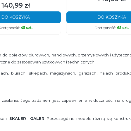
140,99 zł
Cena
DO KOSZYKA
DO KOSZYKA
Dostępność:
45 szt.
Dostępność:
65 szt.
 do obiektów biurowych, handlowych, przemysłowych i użytecznoś
yczne do zastosowań użytkowych i technicznych.
, biurach, sklepach, magazynach, garażach, halach produkcy
zasilania. Jego zadaniem jest zapewnienie widoczności na drog
serii
SKALER
i
GALER
. Poszczególne modele różnią się konstruk