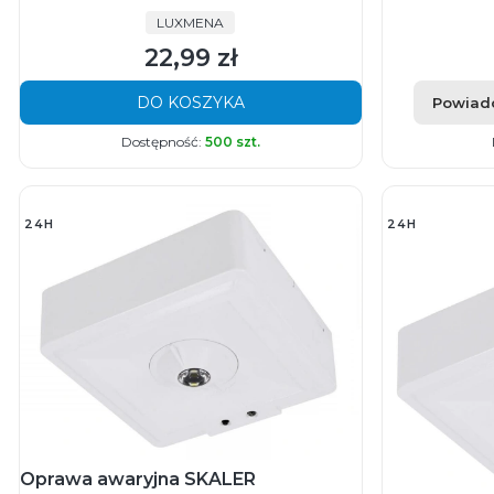
PRODUCENT
LUXMENA
22,99 zł
Cena
DO KOSZYKA
Powiad
Dostępność:
500 szt.
24H
24H
Oprawa awaryjna SKALER