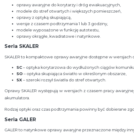
oprawy awaryjne do korytarzy i dróg ewakuacyjnych,
modele do stref otwartych i większych pomieszczeń,
oprawy z optyką skupiającą,
wersje z czasem podtrzymania 1 lub 3 godziny,
modele wyposażone w funkcję autotestu,
oprawy okrągłe, kwadratowe i natynkowe.
Seria SKALER
SKALER to kompaktowe oprawy awaryjne dostępne w wersjach okr
SC
– optyka korytarzowa do wydłużonych ciągów komunik
SO
– optyka skupiająca światło w określonym obszarze,
SX
– szeroki rozsył światła do stref otwartych.
Oprawy SKALER występują w wersjach z czasem pracy awaryjnej 1H
akumulatora.
Rodzaj optyki oraz czas podtrzymania powinny być dobierane zg
Seria GALER
GALER to natynkowe oprawy awaryjne przeznaczone między innymi