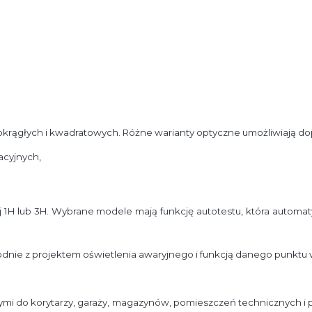
ągłych i kwadratowych. Różne warianty optyczne umożliwiają dop
acyjnych,
 lub 3H. Wybrane modele mają funkcję autotestu, która automatycz
odnie z projektem oświetlenia awaryjnego i funkcją danego punktu
 do korytarzy, garaży, magazynów, pomieszczeń technicznych i pr