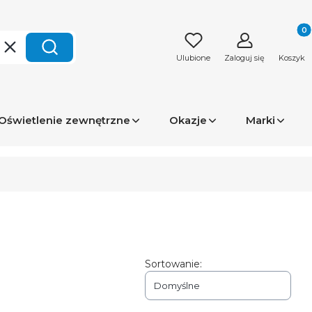
Produk
Wyczyść
Szukaj
Ulubione
Zaloguj się
Koszyk
Oświetlenie zewnętrzne
Okazje
Marki
Sortowanie:
Domyślne