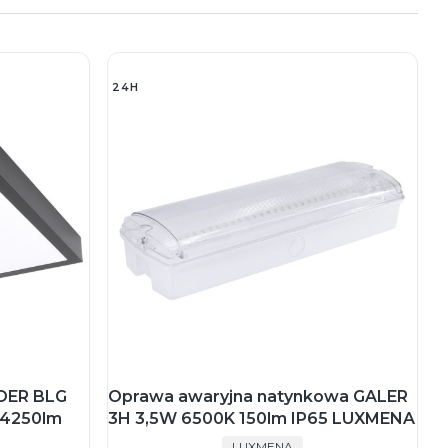
24H
NDER BLG
Oprawa awaryjna natynkowa GALER
4250lm
3H 3,5W 6500K 150lm IP65 LUXMENA
PRODUCENT
LUXMENA