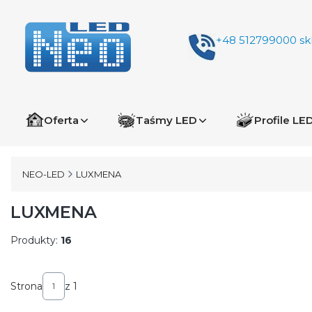
+48 512799000
sk
Oferta
Taśmy LED
Profile LE
NEO-LED
LUXMENA
LUXMENA
Produkty:
16
Lista produktów
Strona
z 1