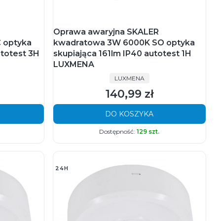
Oprawa awaryjna SKALER
 optyka
kwadratowa 3W 6000K SO optyka
utotest 3H
skupiająca 161lm IP40 autotest 1H
LUXMENA
PRODUCENT
LUXMENA
140,99 zł
Cena
DO KOSZYKA
Dostępność:
129 szt.
24H