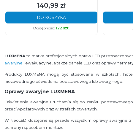
140,99 zł
Cena
DO KOSZYKA
Dostępność:
122 szt.
LUXMENA
to marka profesjonalnych opraw LED przeznaczonych
awaryjne
i ewakuacyjne, a także panele LED oraz oprawy hermet
Produkty LUXMENA mogą być stosowane w szkołach, hotelach
niezawodnego oświetlenia podstawowego lub awaryjnego.
Oprawy awaryjne LUXMENA
Oświetlenie awaryjne uruchamia się po zaniku podstawowego 
przeciwpożarowych oraz w strefach otwartych.
W NeoLED dostępne są przede wszystkim oprawy awaryjne z 
ochrony i sposobem montażu.