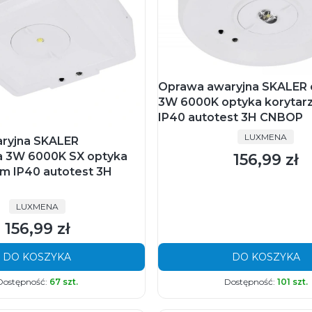
Oprawa awaryjna SKALER 
3W 6000K optyka korytar
IP40 autotest 3H CNBOP
PRODUCENT
LUXMENA
ryjna SKALER
 3W 6000K SX optyka
156,99 zł
Cena
lm IP40 autotest 3H
PRODUCENT
LUXMENA
156,99 zł
Cena
DO KOSZYKA
DO KOSZYKA
Dostępność:
67 szt.
Dostępność:
101 szt.