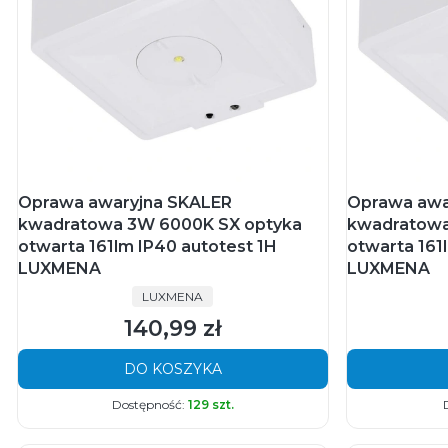
Oprawa awaryjna SKALER
Oprawa awa
kwadratowa 3W 6000K SX optyka
kwadratowa
otwarta 161lm IP40 autotest 1H
otwarta 161
LUXMENA
LUXMENA
PRODUCENT
LUXMENA
140,99 zł
Cena
DO KOSZYKA
Dostępność:
129 szt.