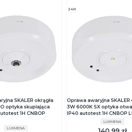
24H
ryjna SKALER okrągła
Oprawa awaryjna SKALER 
O optyka skupiająca
3W 6000K SX optyka otwa
autotest 1H CNBOP
IP40 autotest 1H CNBOP
PRODUCENT
LUXMENA
PRODUCENT
LUXMENA
140,99 zł
Cena