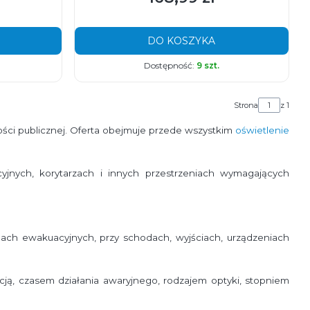
DO KOSZYKA
Dostępność:
9 szt.
Strona
z 1
ci publicznej. Oferta obejmuje przede wszystkim
oświetlenie
jnych, korytarzach i innych przestrzeniach wymagających
ach ewakuacyjnych, przy schodach, wyjściach, urządzeniach
cją, czasem działania awaryjnego, rodzajem optyki, stopniem