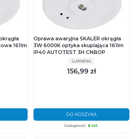
okrągła
Oprawa awaryjna SKALER okrągła
zowa 161lm
3W 6000K optyka skupiająca 161lm
IP40 AUTOTEST 3H CNBOP
PRODUCENT
LUXMENA
156,99 zł
Cena
DO KOSZYKA
Dostępność:
8 szt.