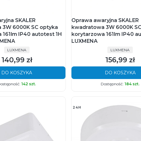
ryjna SKALER
Oprawa awaryjna SKALER
 3W 6000K SC optyka
kwadratowa 3W 6000K SC
 161lm IP40 autotest 1H
korytarzowa 161lm IP40 a
XMENA
LUXMENA
PRODUCENT
PRODUCENT
LUXMENA
LUXMENA
140,99 zł
156,99 zł
Cena
Cena
DO KOSZYKA
DO KOSZYKA
ostępność:
142 szt.
Dostępność:
184 szt.
24H