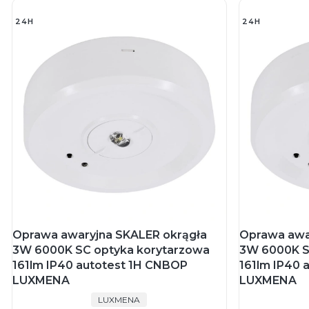
24H
24H
Oprawa awaryjna SKALER okrągła
Oprawa awa
3W 6000K SC optyka korytarzowa
3W 6000K S
161lm IP40 autotest 1H CNBOP
161lm IP40 
LUXMENA
LUXMENA
PRODUCENT
LUXMENA