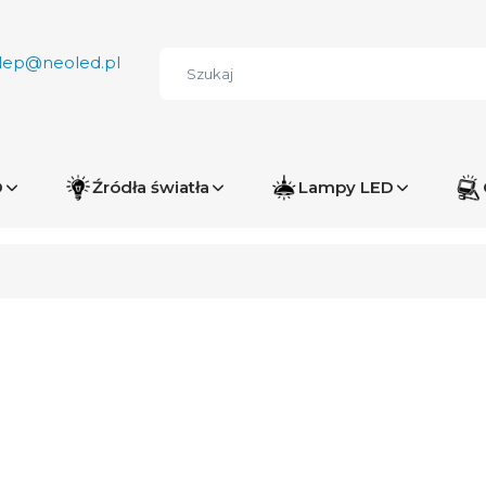
lep@neoled.pl
D
Źródła światła
Lampy LED