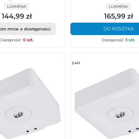
PRODUCENT
PRODUCENT
LUXMENA
LUXMENA
144,99 zł
165,99 zł
Cena
Cena
DO KOSZYKA
om mnie o dostępności
Dostępność:
0 szt.
Dostępność:
5 szt.
24H