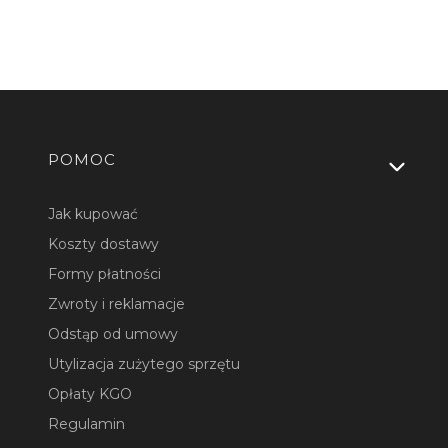
Linki w stopce
POMOC
Jak kupować
Koszty dostawy
Formy płatności
Zwroty i reklamacje
Odstąp od umowy
Utylizacja zużytego sprzętu
Opłaty KGO
Regulamin