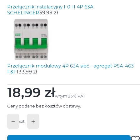
Przełącznik instalacyjny I-0-II 4P 63A
SCHELINGER
39,99 zł
Przełącznik modułowy 4P 63A sieć - agregat PSA-463
F&F
133,99 zł
18,99 zł
Cena
w tym 23% VAT
w tym
23%
VAT
Ceny podane bez kosztów dostawy.
szt.