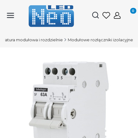
Produk
Otwórz wyszukiwark
aratura modułowa i rozdzielnie
Modułowe rozłączniki izolacyjne