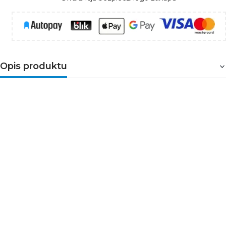
Opis produktu
Modułowy przełącznik instalacyjny wykorzystywany jest
w układach sterowania. Dzięki trójpozycyjnemu
przełącznikowi I-0-II produkt ma możliwość wyboru
sterowania pomiędzy jednym z dwóch wyjściowych
obwodów. Ponad to istnieje możliwość całkowitego
wyłączenia.
Parametry techniczne
Prąd znamionowy [A]: 63
Napięcie znamionowe [V]: 400
Częstotliwość [Hz]: 50