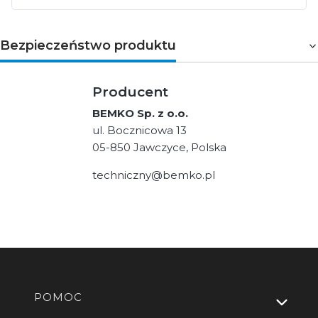
Bezpieczeństwo produktu
Producent
BEMKO Sp. z o.o.
ul. Bocznicowa 13
05-850 Jawczyce, Polska
techniczny@bemko.pl
Linki w stopce
POMOC