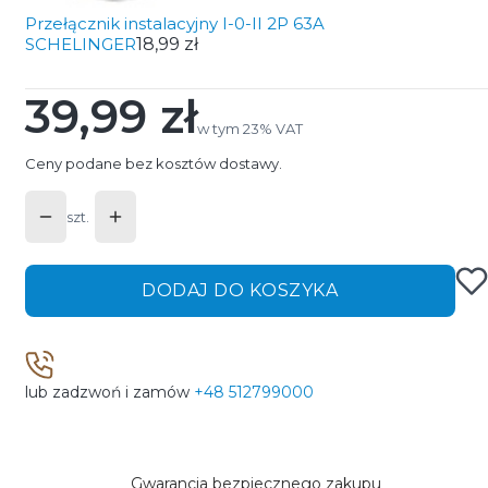
Przełącznik instalacyjny I-0-II 2P 63A
SCHELINGER
18,99 zł
39,99 zł
Cena
w tym 23% VAT
w tym
23%
VAT
Ceny podane bez kosztów dostawy.
szt.
DODAJ DO KOSZYKA
lub zadzwoń i zamów
+48 512799000
Gwarancja bezpiecznego zakupu