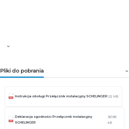
Długość [mm]: 83
Szerokość [mm]: 71
Wysokość [mm]: 72
Klasa szczelności: IP20
Temperatura pracy [°C]: od -20 do +50
Montaż: szyna DIN/TH/THS 35mm
Marka: Schelinger
Pliki do pobrania
Instrukcja obsługi Przełącznik instalacyjny SCHELINGER
1.02 MB
Deklaracja zgodności Przełącznik instalacyjny
361.89
SCHELINGER
kB