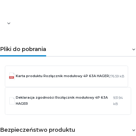
Pozostałe informacje dotyczące produktu znajdują się w
zakładce
Pliki do pobrania
Pliki do pobrania
Karta produktu Rozłącznik modułowy 4P 63A HAGER
276.59 kB
Deklaracja zgodności Rozłącznik modułowy 4P 63A
931.94
HAGER
kB
Bezpieczeństwo produktu