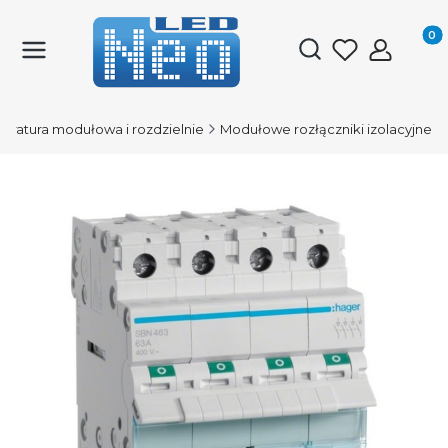
Produk
Otwórz wyszukiwark
aratura modułowa i rozdzielnie
Modułowe rozłączniki izolacyjne