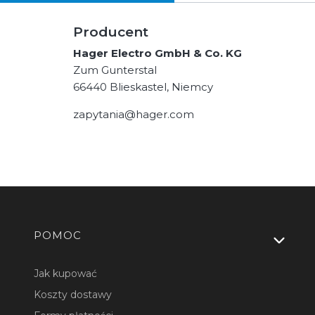
Producent
Hager Electro GmbH & Co. KG
Zum Gunterstal
66440 Blieskastel, Niemcy
zapytania@hager.com
Linki w stopce
POMOC
Jak kupować
Koszty dostawy