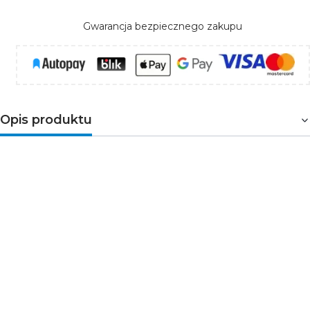
Gwarancja bezpiecznego zakupu
Opis produktu
Rozłącznik izolacyjny, modułowy, 4-biegunowy: służy do
rozłączania obwodów obciążonych prądem
znamionowym. Przewodzi prąd w warunkach
znamionowych oraz podczas przeciążeń, zwarć lub
innych awarii przez określony czas. Ponad to ma za
zadanie izolowanie prądu, zapewnia więc bezpieczna
pracę podczas obsługi zasilanych elektrycznie urządzeń.
Parametry techniczne