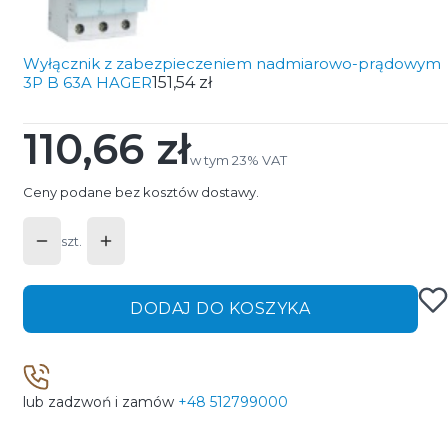
Wyłącznik z zabezpieczeniem nadmiarowo-prądowym
3P B 63A HAGER
151,54 zł
110,66 zł
Cena
w tym 23% VAT
w tym
23%
VAT
Ceny podane bez kosztów dostawy.
szt.
DODAJ DO KOSZYKA
lub zadzwoń i zamów
+48 512799000