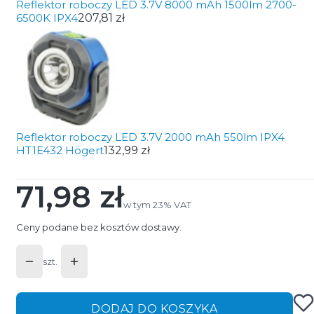
Reflektor roboczy LED 3.7V 8000 mAh 1500lm 2700-
6500K IPX4
207,81 zł
Reflektor roboczy LED 3.7V 2000 mAh 550lm IPX4
HT1E432 Högert
132,99 zł
71,98 zł
Cena
w tym 23% VAT
w tym
23%
VAT
Ceny podane bez kosztów dostawy.
szt.
DODAJ DO KOSZYKA