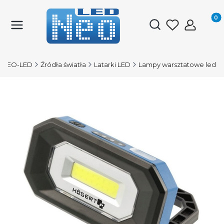
Produk
Otwórz wyszukiwark
NEO-LED
Źródła światła
Latarki LED
Lampy warsztatowe led