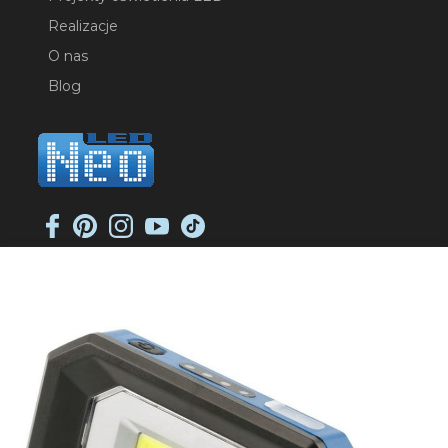
Realizacje
O nas
Blog
NEO-LED SP. K.
ul. Jana Długosza 2
51-162 Wrocław
NIP: 8951925233
sklep@neoled.pl