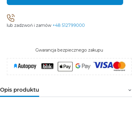
lub zadzwoń i zamów
+48 512799000
Gwarancja bezpiecznego zakupu
Opis produktu
Przenośna i kompaktowa
lampa robocza LED
,
charakteryzująca się wysoką jakością światła oraz
wyjątkową trwałością. Doskonale sprawdzi się w
trudnych warunkach, takich jak place budowy, warsztaty