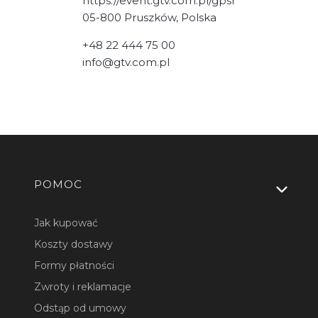
https://event.gtv.com.pl/gpsr
05-800 Pruszków, Polska
+48 22 444 75 00
info@gtv.com.pl
Linki w stopce
POMOC
Jak kupować
Koszty dostawy
Formy płatności
Zwroty i reklamacje
Odstąp od umowy