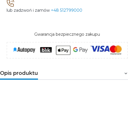
lub zadzwoń i zamów
+48 512799000
Gwarancja bezpiecznego zakupu
Opis produktu
MAINZ
HT5K006 to okulary ochronne, których soczewki
wykonane z żółtego, profilowanego poliwęglanu,
zapewniają również boczna ochronę oka i skroni.
Oprawka i regulowane na długość zauszniki
wyprodukowane zostały z nylonu w czarnym kolorze, co
nadaje okularom modnego wyglądu. Okulary chronią