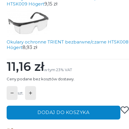
HT5K009 Högert
9,15 zł
Okulary ochronne TRIENT bezbarwne/czarne HT5K008
Högert
8,93 zł
11,16 zł
Cena
w tym 23% VAT
w tym
23%
VAT
Ceny podane bez kosztów dostawy.
szt.
DODAJ DO KOSZYKA