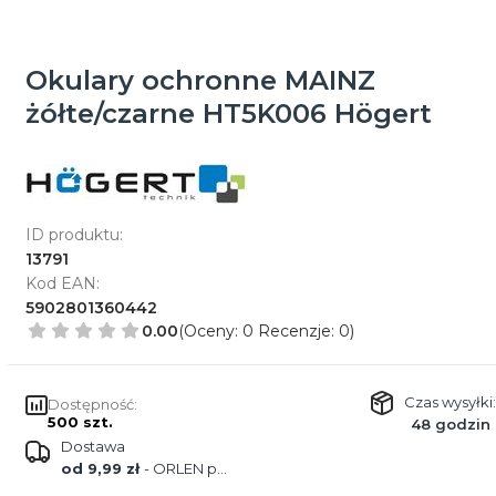
Okulary ochronne MAINZ
żółte/czarne HT5K006 Högert
ID produktu:
13791
Kod EAN:
5902801360442
0.00
(Oceny: 0 Recenzje: 0)
Czas wysyłki:
Dostępność:
500 szt.
48 godzin
Dostawa
od 9,99 zł
- ORLEN paczka