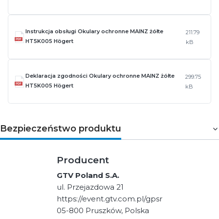
Instrukcja obsługi Okulary ochronne MAINZ żółte
211.79
HT5K005 Högert
kB
Deklaracja zgodności Okulary ochronne MAINZ żółte
299.75
HT5K005 Högert
kB
Bezpieczeństwo produktu
Producent
GTV Poland S.A.
ul. Przejazdowa 21
https://event.gtv.com.pl/gpsr
05-800 Pruszków, Polska