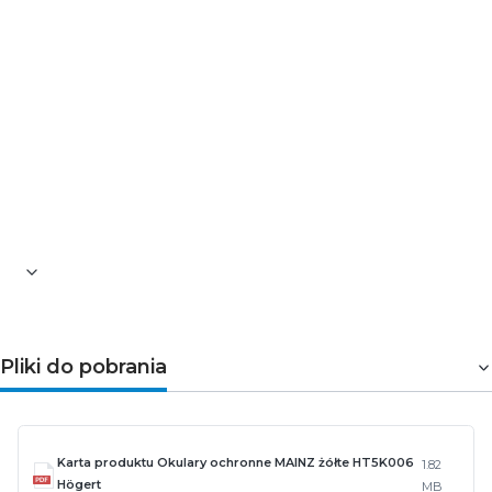
rozpoznawaniem barw
Kolor - okularów: czarny 407/żółty 501
Kolor - soczewki (numer odcienia): 1.2 – żółte
Obszar stosowania: 5 (drobne cząsteczki pyłu i
gazy 5um)
Regulowane zausznik [mm]: 5-15
Kategoria ochrony: II
Normy: EN 166:2001, EN 170, EN 172
Certyfikat CE: jest
Certyfikat EAC: jest
Płeć: uniwersalne
Pliki do pobrania
Karta produktu Okulary ochronne MAINZ żółte HT5K006
1.82
Högert
MB