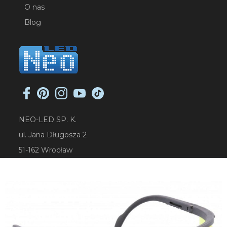
O nas
Blog
NEO-LED SP. K.
ul. Jana Długosza 2
51-162 Wrocław
NIP: 8951925233
sklep@neoled.pl