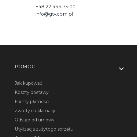
+48 22 444 75 00
info@gtv.com.pl
Linki w stopce
POMOC
Jak kupować
Koszty dostawy
Formy płatności
Zwroty i reklamacje
Odstąp od umowy
Utylizacja zużytego sprzętu