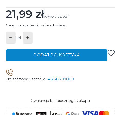
21,99 zł
Cena
w tym 23% VAT
w tym
23%
VAT
Ceny podane bez kosztów dostawy.
kpl.
DODAJ DO KOSZYKA
lub zadzwoń i zamów
+48 512799000
Gwarancja bezpiecznego zakupu