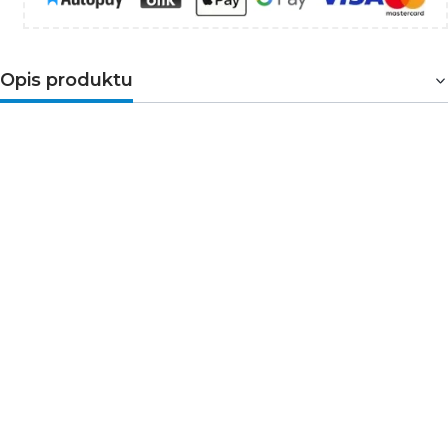
Opis produktu
Taśmy zaciskowe z serii TIES przede wszystkim
sprawdzone materiały, które posiadają odporność na
czynniki zewnętrzne np. oleje, smary, substancje
ropopochodne, alkohole, chlorany, a także mgłę solną.
Ponad to materiał zabezpiecza przed promieniowaniem
UV. Opaski zostały wykonane z samogasnącego
technopolimeru do instalacji wewnętrznych. Mocne
zapięcie oraz dobrze wyprofilowana powierzchnia
pozwalają na maksymalne dokręcenie okablowania do
paneli i rur.
Parametry techniczne
Kolor:
czarny