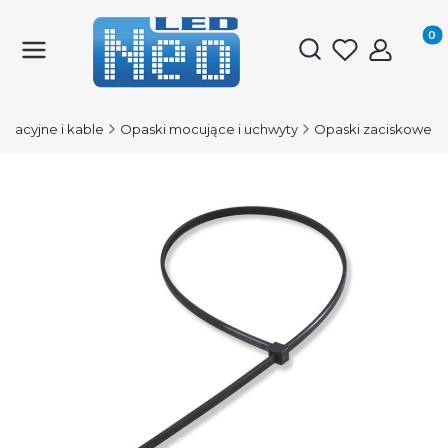
Produk
Otwórz wyszukiwark
talacyjne i kable
Opaski mocujące i uchwyty
Opaski zaciskowe