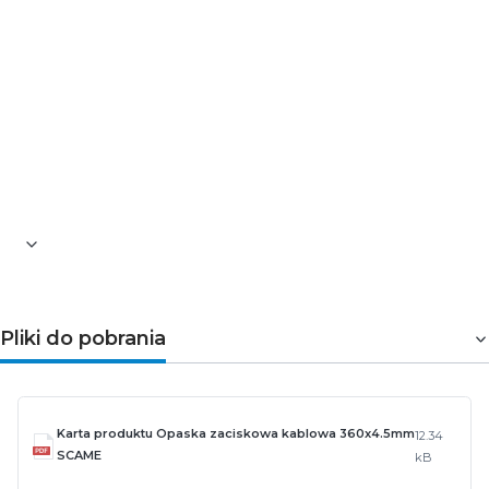
Szerokość [mm]: 4,5
Długość [mm]: 360
Opór trakcji [kg]: 22,44
Wolne od halogenu: tak
Maksymalna średnica mocowania [mm]: 100
Odporność na czynniki zewnętrzne: dobra
Materiał odporny na promieniowanie UV: tak (do
150 godz.)
Materiał: PA6.6 (odporny na promieniowanie UV)
Zakres temperatury pracy [°C]: od -40 do 85
Pliki do pobrania
Karta produktu Opaska zaciskowa kablowa 360x4.5mm
12.34
SCAME
kB