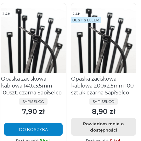
24H
24H
BESTSELLER
Opaska zaciskowa
Opaska zaciskowa
kablowa 140x3.5mm
kablowa 200x2.5mm 100
100szt. czarna SapiSelco
sztuk czarna SapiSelco
PRODUCENT
PRODUCENT
SAPISELCO
SAPISELCO
7,90 zł
8,90 zł
Cena
Cena
Powiadom mnie o
DO KOSZYKA
dostępności
Dostępność:
5 kpl.
Dostępność:
0 kpl.