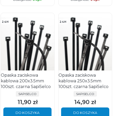
24H
24H
Opaska zaciskowa
Opaska zaciskowa
kablowa 200x3.5mm
kablowa 250x3.5mm
100szt. czarna SapiSelco
100szt. czarna SapiSelco
PRODUCENT
PRODUCENT
SAPISELCO
SAPISELCO
11,90 zł
14,90 zł
Cena
Cena
DO KOSZYKA
DO KOSZYKA