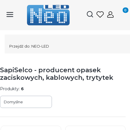
Produk
Otwórz wyszukiwark
Przejdź do:
NEO-LED
SapiSelco - producent opasek
zaciskowych, kablowych, trytytek
Produkty:
6
Lista produktów
Domyślne