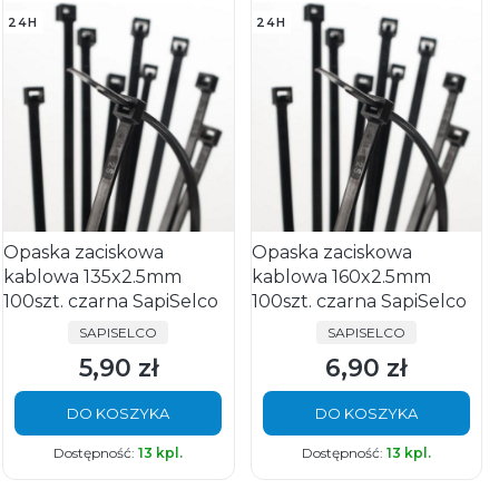
24H
24H
Opaska zaciskowa
Opaska zaciskowa
kablowa 135x2.5mm
kablowa 160x2.5mm
100szt. czarna SapiSelco
100szt. czarna SapiSelco
PRODUCENT
PRODUCENT
SAPISELCO
SAPISELCO
5,90 zł
6,90 zł
Cena
Cena
DO KOSZYKA
DO KOSZYKA
Dostępność:
13 kpl.
Dostępność:
13 kpl.