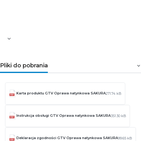
Źródło światła w komplecie: nie
Materiał: aluminium
Kolor: czarna
Średnica [mm]: 118
Wysokość [mm]: 86
Pliki do pobrania
Karta produktu GTV Oprawa natynkowa SAKURA
271.74 kB
Instrukcja obsługi GTV Oprawa natynkowa SAKURA
351.30 kB
Deklaracja zgodności GTV Oprawa natynkowa SAKURA
99.65 kB