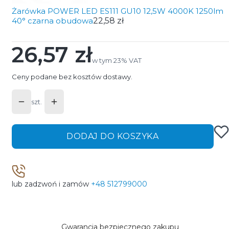
Żarówka POWER LED ES111 GU10 12,5W 4000K 1250lm
40° czarna obudowa
22,58 zł
26,57 zł
Cena
w tym 23% VAT
w tym
23%
VAT
Ceny podane bez kosztów dostawy.
szt.
DODAJ DO KOSZYKA
lub zadzwoń i zamów
+48 512799000
Gwarancja bezpiecznego zakupu