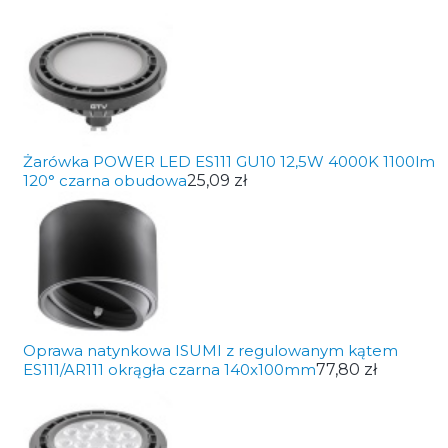
Żarówka POWER LED ES111 GU10 12,5W 4000K 1100lm
120° czarna obudowa
25,09 zł
Oprawa natynkowa ISUMI z regulowanym kątem
ES111/AR111 okrągła czarna 140x100mm
77,80 zł