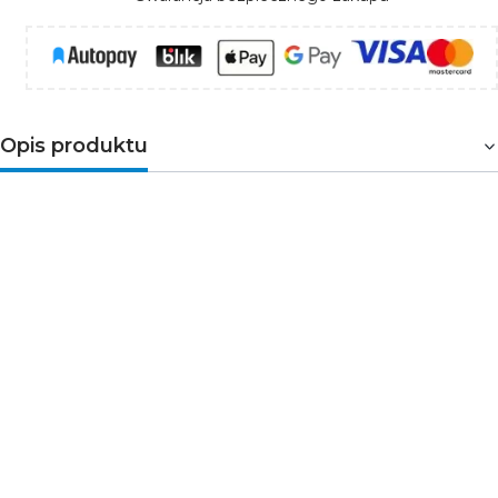
Opis produktu
SAKURA
to nowoczesna, minimalistyczna oprawa LED
przeznaczona do źródeł światła
ES111
. Wykonana
została z najwyższej jakości aluminium w czarnym
kolorze. Świetnie sprawdzi się jako dekoracyjna oprawa
do korytarzy, biur i nowoczesnych salonów.
Brak źródła
światła w komplecie!
Parametry techniczne
Trzonek: GU10
Źródło światła:
ES111
Moc: max 20W