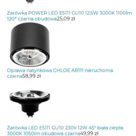
Żarówka POWER LED ES111 GU10 12,5W 3000K 1100lm
120° czarna obudowa
25,09 zł
Oprawa natynkowa CHLOE AR111 nieruchoma
czarna
58,99 zł
Żarówka LED ES111 GU10 230V 12W 45º biała ciepła
3000K 1050lm obudowa czarna
49,99 zł