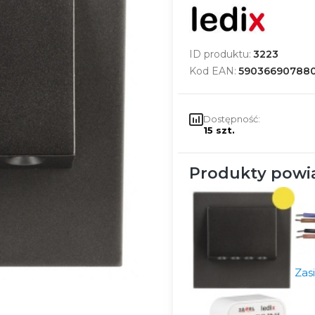
ID produktu:
3223
Kod EAN:
59036690788
Dostępność:
15 szt.
Produkty powi
Zas