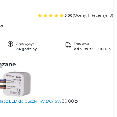
5.00
(Oceny: 1 Recenzje: 0)
07
Czas wysyłki:
Dostawa
24 godziny
od 9,99 zł
- ORLEN paczka
ązane
ilacz LED do puszki 14V DC/15W
80,80 zł