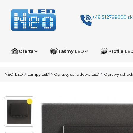
+48 512799000
sk
Oferta
Taśmy LED
Profile LE
NEO-LED
Lampy LED
Oprawy schodowe LED
Oprawy schod