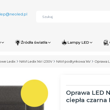
lep@neoled.pl
D
Źródła światła
Lampy LED
owe Ledix
NAVI Ledix 14V i 230V
NAVI podtynkowa 14V
Oprawa LE
Oprawa LED N
ciepła czarna 